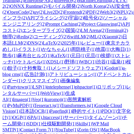
Teaming
(2)
Enterprise AI
(2)
Inference
(2)
MachineLearning
(2)
LTX-
2
(2)
ONNX Runtime
(2)
モバイル開発
(2)
North Korea
(2)
AI安全性
(2)
OpenCode
(2)
uv
(2)
Live2D
(2)
Frontend
(2)
PDF
(2)
Web3
(2)
NPU
(2)
インフラ
(2)
APIプライシング
(2)
宇宙
(2)
暗号化
(2)
ソーシャル
エンジニアリング
(2)
Prompt Caching
(2)
Project Glasswing
(2)
API
コスト
(2)
エンタープライズ
(2)
国策
(2)
LM Arena
(2)
Terminal
(2)
物理
(2)
Redis
(2)
コーディング
(2)
SwiftLM
(2)
ML
(2)
Xiaomi
(2)
日
本語LLM
(2)
DNS
(2)
LaTeX
(2)
2025年
(1)
レビュー
(1)
東京チカラ
めし
(1)
イラスト
(1)
かなちゃん
(1)
周防桃子
(1)
地震
(1)
大晦日
(1)
散歩
(1)
麻布台ヒルズ
(1)
KaTeX
(1)
元日
(1)
元旦
(1)
挨拶
(1)
ストレ
ッチ
(1)
ケトルベル
(1)
XDSL
(1)
野球
(1)
WBC
(1)
渋谷
(1)
温泉
(1)
桜
(1)
餃子
(1)
十秒奪取！
(1)
メシードソフトウェア
(1)
Godot
(1)
a-
blog cms
(1)
広告計測
(1)
アトリビューション
(1)
アドベントカレ
ンダー
(1)
クリスマスイブ
(1)
画像編集
(1)
Partytown
(1)
LSP
(1)
intelephense
(1)
phpactor
(1)
ロリポップ
(1)
レ
ンタルサーバー
(1)
WebView
(1)
生成
AI
(1)
Imagen
(1)
Veo
(1)
kuromoji
(1)
形態素解析
(1)
PyMuPDF
(1)
Tesseract.js
(1)
Transformers.js
(1)
Google Cloud
Vision
(1)
日本語OCR
(1)
Pagefind
(1)
静的サイト
(1)
PDO
(1)
文字化
け
(1)
OGP
(1)
SPA
(1)
.htaccess
(1)
サーバー
(1)
タイムゾーン
(1)
チ
ーム開発
(1)
SDD
(1)
仕様駆動開発
(1)
Skills
(1)
WP Mail
SMTP
(1)
Contact Form 7
(1)
YouTube
(1)
Zorin OS
(1)
MacBook