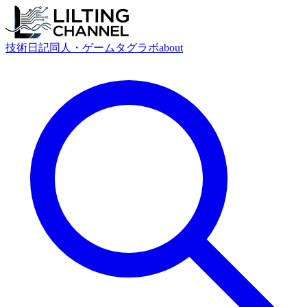
技術
日記
同人・ゲーム
タグ
ラボ
about