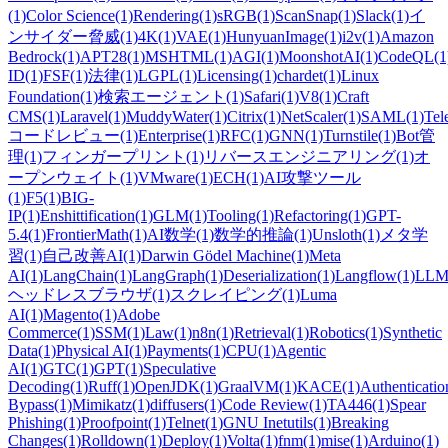
(1)
Color Science
(1)
Rendering
(1)
sRGB
(1)
ScanSnap
(1)
Slack
(1)
イ
ンサイダー脅威
(1)
4K
(1)
VAE
(1)
HunyuanImage
(1)
i2v
(1)
Amazon
Bedrock
(1)
APT28
(1)
MSHTML
(1)
AGI
(1)
MoonshotAI
(1)
CodeQL
(1
ID
(1)
FSF
(1)
法律
(1)
LGPL
(1)
Licensing
(1)
chardet
(1)
Linux
Foundation
(1)
検索エージェント
(1)
Safari
(1)
V8
(1)
Craft
CMS
(1)
Laravel
(1)
MuddyWater
(1)
Citrix
(1)
NetScaler
(1)
SAML
(1)
Tel
コードレビュー
(1)
Enterprise
(1)
RFC
(1)
GNN
(1)
Turnstile
(1)
Bot管
理
(1)
フィンガープリント
(1)
リバースエンジニアリング
(1)
オ
ープンウェイト
(1)
VMware
(1)
ECH
(1)
AI攻撃ツール
(1)
F5
(1)
BIG-
IP
(1)
Enshittification
(1)
GLM
(1)
Tooling
(1)
Refactoring
(1)
GPT-
5.4
(1)
FrontierMath
(1)
AI数学
(1)
数学的推論
(1)
Unsloth
(1)
メタ学
習
(1)
自己改善AI
(1)
Darwin Gödel Machine
(1)
Meta
AI
(1)
LangChain
(1)
LangGraph
(1)
Deserialization
(1)
Langflow
(1)
LLM
ヘッドレスブラウザ
(1)
スクレイピング
(1)
Luma
AI
(1)
Magento
(1)
Adobe
Commerce
(1)
SSM
(1)
Law
(1)
n8n
(1)
Retrieval
(1)
Robotics
(1)
Synthetic
Data
(1)
Physical AI
(1)
Payments
(1)
CPU
(1)
Agentic
AI
(1)
GTC
(1)
GPT
(1)
Speculative
Decoding
(1)
Ruff
(1)
OpenJDK
(1)
GraalVM
(1)
KACE
(1)
Authenticatio
Bypass
(1)
Mimikatz
(1)
diffusers
(1)
Code Review
(1)
TA446
(1)
Spear
Phishing
(1)
Proofpoint
(1)
Telnet
(1)
GNU Inetutils
(1)
Breaking
Changes
(1)
Rolldown
(1)
Deploy
(1)
Volta
(1)
fnm
(1)
mise
(1)
Arduino
(1)