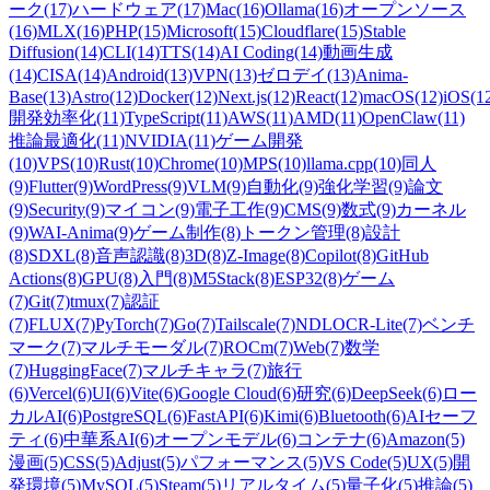
ーク
(17)
ハードウェア
(17)
Mac
(16)
Ollama
(16)
オープンソース
(16)
MLX
(16)
PHP
(15)
Microsoft
(15)
Cloudflare
(15)
Stable
Diffusion
(14)
CLI
(14)
TTS
(14)
AI Coding
(14)
動画生成
(14)
CISA
(14)
Android
(13)
VPN
(13)
ゼロデイ
(13)
Anima-
Base
(13)
Astro
(12)
Docker
(12)
Next.js
(12)
React
(12)
macOS
(12)
iOS
(1
開発効率化
(11)
TypeScript
(11)
AWS
(11)
AMD
(11)
OpenClaw
(11)
推論最適化
(11)
NVIDIA
(11)
ゲーム開発
(10)
VPS
(10)
Rust
(10)
Chrome
(10)
MPS
(10)
llama.cpp
(10)
同人
(9)
Flutter
(9)
WordPress
(9)
VLM
(9)
自動化
(9)
強化学習
(9)
論文
(9)
Security
(9)
マイコン
(9)
電子工作
(9)
CMS
(9)
数式
(9)
カーネル
(9)
WAI-Anima
(9)
ゲーム制作
(8)
トークン管理
(8)
設計
(8)
SDXL
(8)
音声認識
(8)
3D
(8)
Z-Image
(8)
Copilot
(8)
GitHub
Actions
(8)
GPU
(8)
入門
(8)
M5Stack
(8)
ESP32
(8)
ゲーム
(7)
Git
(7)
tmux
(7)
認証
(7)
FLUX
(7)
PyTorch
(7)
Go
(7)
Tailscale
(7)
NDLOCR-Lite
(7)
ベンチ
マーク
(7)
マルチモーダル
(7)
ROCm
(7)
Web
(7)
数学
(7)
HuggingFace
(7)
マルチキャラ
(7)
旅行
(6)
Vercel
(6)
UI
(6)
Vite
(6)
Google Cloud
(6)
研究
(6)
DeepSeek
(6)
ロー
カルAI
(6)
PostgreSQL
(6)
FastAPI
(6)
Kimi
(6)
Bluetooth
(6)
AIセーフ
ティ
(6)
中華系AI
(6)
オープンモデル
(6)
コンテナ
(6)
Amazon
(5)
漫画
(5)
CSS
(5)
Adjust
(5)
パフォーマンス
(5)
VS Code
(5)
UX
(5)
開
発環境
(5)
MySQL
(5)
Steam
(5)
リアルタイム
(5)
量子化
(5)
推論
(5)