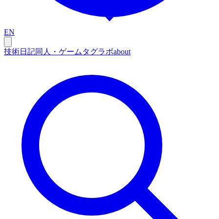
EN
技術
日記
同人・ゲーム
タグ
ラボ
about