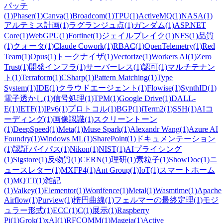
パッチ
(1)
Phaser
(1)
Canva
(1)
Broadcom
(1)
TPU
(1)
ActiveMQ
(1)
NASA
(1)
アルテミス計画
(1)
ラグランジュ点
(1)
ガンダム
(1)
ASP.NET
Core
(1)
WebGPU
(1)
Fortinet
(1)
ジェイルブレイク
(1)
NFS
(1)
品質
(1)
クォータ
(1)
Claude Cowork
(1)
RBAC
(1)
OpenTelemetry
(1)
Red
Team
(1)
Opus
(1)
トークナイザ
(1)
Vectorize
(1)
Workers AI
(1)
Zero
Trust
(1)
開発インフラ
(1)
サーバーレス
(1)
認可
(1)
マルチテナン
ト
(1)
Terraform
(1)
CSharp
(1)
Pattern Matching
(1)
Type
System
(1)
IDE
(1)
クラウドエージェント
(1)
Flowise
(1)
SynthID
(1)
電子透かし
(1)
信号処理
(1)
TPM
(1)
Google Drive
(1)
DALL-
E
(1)
IETF
(1)
IPv6
(1)
プロトコル
(1)
BGP
(1)
iTerm2
(1)
SSH
(1)
AIコ
ーディング
(1)
画像認識
(1)
スクリーントーン
(1)
DeepSpeed
(1)
Meta
(1)
Muse Spark
(1)
Alexandr Wang
(1)
Azure AI
Foundry
(1)
Windows ML
(1)
SharePoint
(1)
ドキュメンテーション
(1)
認証バイパス
(1)
Nikon
(1)
NIST
(1)
AIプライシング
(1)
Sigstore
(1)
反物質
(1)
CERN
(1)
理研
(1)
素粒子
(1)
ShowDoc
(1)
ニ
ュースレター
(1)
MXFP4
(1)
Ant Group
(1)
IoT
(1)
スマートホーム
(1)
MQTT
(1)
雑記
(1)
Valkey
(1)
Elementor
(1)
Wordfence
(1)
Metal
(1)
Wasmtime
(1)
Apache
Airflow
(1)
Purview
(1)
楕円曲線
(1)
フェルマーの最終定理
(1)
モジ
ュラー形式
(1)
ECC
(1)
C
(1)
展示
(1)
Raspberry
Pi
(1)
Grok
(1)
xAI
(1)
RFCOMM
(1)
Mageia
(1)
Active