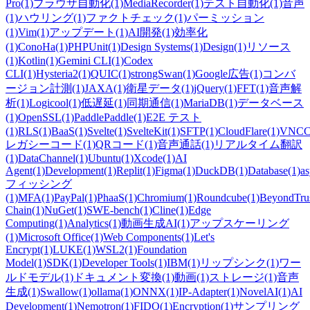
Pro
(1)
ブラウザ自動化
(1)
MediaRecorder
(1)
テスト自動化
(1)
音声
(1)
ハウリング
(1)
ファクトチェック
(1)
パーミッション
(1)
Vim
(1)
アップデート
(1)
AI開発
(1)
効率化
(1)
ConoHa
(1)
PHPUnit
(1)
Design Systems
(1)
Design
(1)
リソース
(1)
Kotlin
(1)
Gemini CLI
(1)
Codex
CLI
(1)
Hysteria2
(1)
QUIC
(1)
strongSwan
(1)
Google広告
(1)
コンバ
ージョン計測
(1)
JAXA
(1)
衛星データ
(1)
jQuery
(1)
FFT
(1)
音声解
析
(1)
Logicool
(1)
低遅延
(1)
同期通信
(1)
MariaDB
(1)
データベース
(1)
OpenSSL
(1)
PaddlePaddle
(1)
E2E テスト
(1)
RLS
(1)
BaaS
(1)
Svelte
(1)
SvelteKit
(1)
SFTP
(1)
CloudFlare
(1)
VNCC
レガシーコード
(1)
QRコード
(1)
音声通話
(1)
リアルタイム翻訳
(1)
DataChannel
(1)
Ubuntu
(1)
Xcode
(1)
AI
Agent
(1)
Development
(1)
Replit
(1)
Figma
(1)
DuckDB
(1)
Database
(1)
a
フィッシング
(1)
MFA
(1)
PayPal
(1)
PhaaS
(1)
Chromium
(1)
Roundcube
(1)
BeyondTru
Chain
(1)
NuGet
(1)
SWE-bench
(1)
Cline
(1)
Edge
Computing
(1)
Analytics
(1)
動画生成AI
(1)
アップスケーリング
(1)
Microsoft Office
(1)
Web Components
(1)
Let's
Encrypt
(1)
LUKE
(1)
WSL2
(1)
Foundation
Model
(1)
SDK
(1)
Developer Tools
(1)
IBM
(1)
リップシンク
(1)
ワー
ルドモデル
(1)
ドキュメント変換
(1)
動画
(1)
ストレージ
(1)
音声
生成
(1)
Swallow
(1)
ollama
(1)
ONNX
(1)
IP-Adapter
(1)
NovelAI
(1)
AI
Development
(1)
Nemotron
(1)
FIDO
(1)
Encryption
(1)
サンプリング