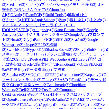
(3)
Seedance
(3)
Firefox
(3)
プライバシー
(3)
メモリ最適化
(3)
LLM
安全性
(3)
ランサムウェア
(3)
Moonshot
AI
(3)
OAuth
(3)
TeamPCP
(3)
Build Tools
(3)
解釈可能性
(3)
Spring
(3)
.NET
(3)
AppleSilicon
(3)
Bun
(3)
振り返り
(2)
まとめ
(2)
アイドルマスター ミリオンライブ!
(2)
THE
IDOLM@STER
(2)
Antigravity
(2)
Nano Banana Pro
(2)
Google
Analytics
(2)
オリジナルキャラクター
(2)
Google AI
(2)
プロンプ
ト
(2)
Nuxt
(2)
Dify
(2)
PaddleOCR
(2)
SD1.5
(2)
SeaArt
(2)
Google
Workspace
(2)
rehype
(2)
E2E
(2)
構図
(2)
SwitchBot
(2)
Hyper3D
(2)
ShadowSocks
(2)
V2Ray
(2)
SoftEther
(2)
O
スキル
(2)
ワークフロー
(2)
プッシュ通知
(2)
サプライチェーン
攻撃
(2)
CentOS
(2)
Web API
(2)
Web Audio API
(2)
Lab
(2)
開発
(2)
ラ
ボ
(2)
翻訳
(2)
Oracle
(2)
論文紹介
(2)
Remotion
(2)
VOICEPEAK
(2)
動画自動化
(2)
データ構造
(2)
全文検索
(2)
Supabase
(2)
SVG
(2)
Tauri
(2)
P2P
(2)
Architecture
(2)
Karpathy
(2)
ス
マートコントラクト
(2)
アニメ
(2)
SAST
(2)
FortiGate
(2)
データ漏
洩
(2)
Cisco
(2)
開発ツール
(2)
Benchmark
(2)
Cloudflare
Workers
(2)
Dell
(2)
APT
(2)
DevOps
(2)
Computer
Use
(2)
Gradio
(2)
Webアプリ
(2)
ロボティクス
(2)
バックアップ
(2)
OpenRouter
(2)
Passkeys
(2)
WebAuthn
(2)
音声AI
(2)
フレームワ
ーク
(2)
RAT
(2)
Azure
(2)
Apple
(2)
DarkSword
(2)
WAF
(2)
TLS
(2)
Red