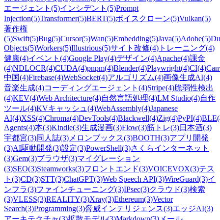
エージェント
(5)
インシデント
(5)
Prompt
Injection
(5)
Transformer
(5)
BERT
(5)
ボイスクローン
(5)
Vulkan
(5)
著作権
(5)
Swift
(5)
Bug
(5)
Cursor
(5)
Wan
(5)
Embedding
(5)
Java
(5)
Adobe
(5)
Du
Objects
(5)
Workers
(5)
Illustrious
(5)
サイト改修
(4)
トレーニング
(4)
健康
(4)
イベント
(4)
Google Play
(4)
デザイン
(4)
Apache
(4)
課金
(4)
NDLOCR
(4)
CUDA
(4)
pnpm
(4)
Blender
(4)
Playwright
(4)
CI
(4)
Can
中国
(4)
Firebase
(4)
WebSocket
(4)
アルゴリズム
(4)
画像生成AI
(4)
音楽生成
(4)
コーディングエージェント
(4)
Stripe
(4)
脆弱性検出
(4)
KEV
(4)
Web Architecture
(4)
自然言語処理
(4)
LM Studio
(4)
自作
ツール
(4)
KVキャッシュ
(4)
WebAssembly
(4)
Japanese
AI
(4)
XSS
(4)
Chroma
(4)
DevTools
(4)
Blackwell
(4)
Zig
(4)
PyPI
(4)
BLE
(
Agents
(4)
本
(3)
Kindle
(3)
生成漫画
(3)
Flow
(3)
筋トレ
(3)
日本酒
(3)
宇都宮
(3)
同人誌
(3)
メロンブックス
(3)
BOOTH
(3)
アプリ開発
(3)
AI駆動開発
(3)
設定
(3)
PowerShell
(3)
さくらインターネット
(3)
Gem
(3)
ブラウザ
(3)
マイグレーション
(3)
SEO
(3)
Steamworks
(3)
フロントエンド
(3)
VOICEVOX
(3)
テス
ト
(3)
CD
(3)
STT
(3)
ChatGPT
(3)
Web Speech API
(3)
WireGuard
(3)
イ
ンフラ
(3)
ファインチューニング
(3)
IPsec
(3)
クラウド
(3)
検索
(3)
VLESS
(3)
REALITY
(3)
Xray
(3)
Ethereum
(3)
Vector
Search
(3)
Programming
(3)
脅威インテリジェンス
(3)
エッジAI
(3)
アーキテクチャ
(3)
拡散モデル
(3)
Markdown
(3)
メール