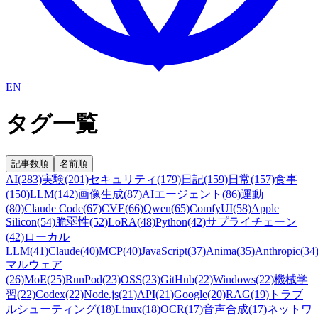
EN
タグ一覧
記事数順
名前順
AI
(283)
実験
(201)
セキュリティ
(179)
日記
(159)
日常
(157)
食事
(150)
LLM
(142)
画像生成
(87)
AIエージェント
(86)
運動
(80)
Claude Code
(67)
CVE
(66)
Qwen
(65)
ComfyUI
(58)
Apple
Silicon
(54)
脆弱性
(52)
LoRA
(48)
Python
(42)
サプライチェーン
(42)
ローカル
LLM
(41)
Claude
(40)
MCP
(40)
JavaScript
(37)
Anima
(35)
Anthropic
(34
マルウェア
(26)
MoE
(25)
RunPod
(23)
OSS
(23)
GitHub
(22)
Windows
(22)
機械学
習
(22)
Codex
(22)
Node.js
(21)
API
(21)
Google
(20)
RAG
(19)
トラブ
ルシューティング
(18)
Linux
(18)
OCR
(17)
音声合成
(17)
ネットワ