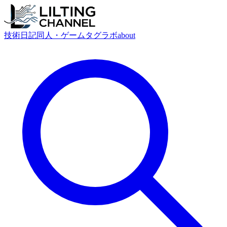
技術
日記
同人・ゲーム
タグ
ラボ
about