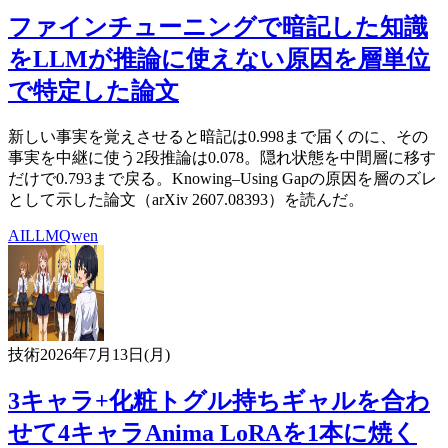
ファインチューニングで暗記した知識
をLLMが推論に使えない原因を層単位
で特定した論文
新しい事実を覚えさせると暗記は0.998まで届くのに、その
事実を中継に使う2段推論は0.078。隠れ状態を中間層に移す
だけで0.793まで戻る。Knowing–Using Gapの原因を層のズレ
として示した論文（arXiv 2607.08393）を読んだ。
AI
LLM
Qwen
技術
2026年7月13日(月)
3キャラ+化粧トグル持ちギャルを合わ
せて4キャラAnima LoRAを1本に焼く