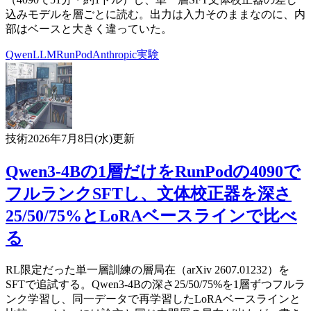
込みモデルを層ごとに読む。出力は入力そのままなのに、内
部はベースと大きく違っていた。
Qwen
LLM
RunPod
Anthropic
実験
技術
2026年7月8日(水)
更新
Qwen3-4Bの1層だけをRunPodの4090で
フルランクSFTし、文体校正器を深さ
25/50/75%とLoRAベースラインで比べ
る
RL限定だった単一層訓練の層局在（arXiv 2607.01232）を
SFTで追試する。Qwen3-4Bの深さ25/50/75%を1層ずつフルラ
ンク学習し、同一データで再学習したLoRAベースラインと