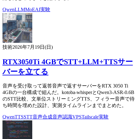
Qwen
LLM
MoE
AI
実験
技術
2026年7月19日(日)
RTX3050Ti 4GBでSTT+LLM+TTSサー
バーを立てる
音声を受け取って返答音声で返すサーバーをRTX 3050 Ti
4GBの一台構成で組んだ。kotoba-whisperとQwen3-ASR-0.6B
のSTT比較、文単位ストリーミングTTS、フィラー音声で待
ち時間を埋めた設計、実測タイムラインまでまとめた。
Qwen
TTS
STT
音声合成
音声認識
VPS
Tailscale
実験