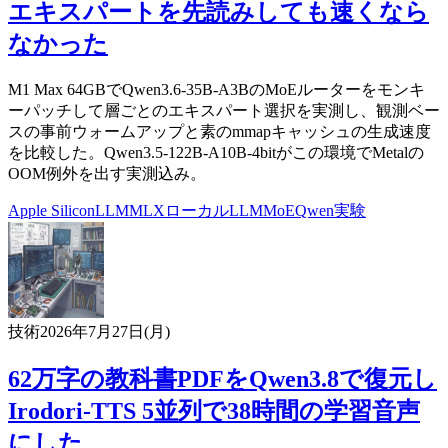
エキスパートを先読みしても速くなら
なかった
M1 Max 64GBでQwen3.6-35B-A3BのMoEルーターをモンキ
ーパッチして層ごとのエキスパート選択を実測し、観測ベー
スの事前ウォームアップと素のmmapキャッシュの生成速度
を比較した。Qwen3.5-122B-A10B-4bitがこの環境でMetalの
OOM例外を出す実測込み。
Apple Silicon
LLM
MLX
ローカルLLM
MoE
Qwen
実験
技術
2026年7月27日(月)
62万字の教科書PDFをQwen3.8で復元し
Irodori-TTS 5並列で38時間の学習音声
にした