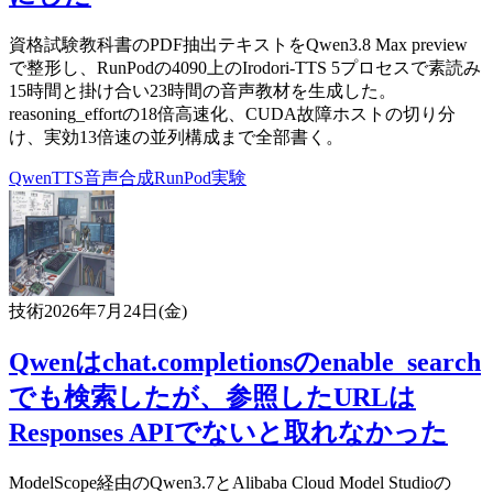
資格試験教科書のPDF抽出テキストをQwen3.8 Max preview
で整形し、RunPodの4090上のIrodori-TTS 5プロセスで素読み
15時間と掛け合い23時間の音声教材を生成した。
reasoning_effortの18倍高速化、CUDA故障ホストの切り分
け、実効13倍速の並列構成まで全部書く。
Qwen
TTS
音声合成
RunPod
実験
技術
2026年7月24日(金)
Qwenはchat.completionsのenable_search
でも検索したが、参照したURLは
Responses APIでないと取れなかった
ModelScope経由のQwen3.7とAlibaba Cloud Model Studioの