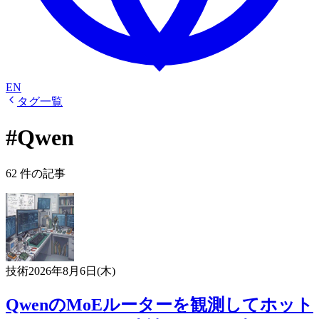
EN
タグ一覧
#Qwen
62 件の記事
技術
2026年8月6日(木)
QwenのMoEルーターを観測してホット