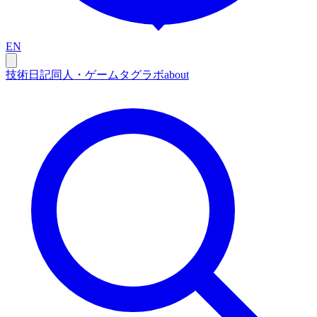
EN
技術
日記
同人・ゲーム
タグ
ラボ
about