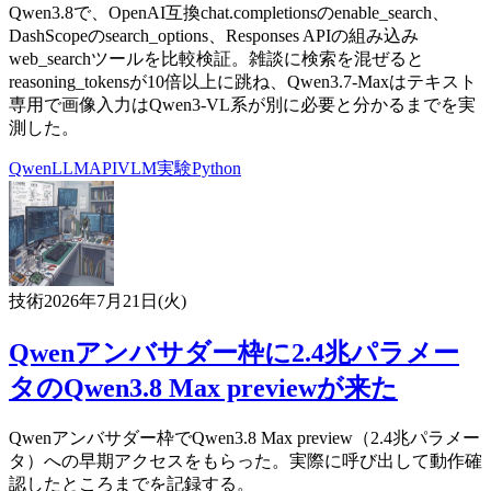
Qwen3.8で、OpenAI互換chat.completionsのenable_search、
DashScopeのsearch_options、Responses APIの組み込み
web_searchツールを比較検証。雑談に検索を混ぜると
reasoning_tokensが10倍以上に跳ね、Qwen3.7-Maxはテキスト
専用で画像入力はQwen3-VL系が別に必要と分かるまでを実
測した。
Qwen
LLM
API
VLM
実験
Python
技術
2026年7月21日(火)
Qwenアンバサダー枠に2.4兆パラメー
タのQwen3.8 Max previewが来た
Qwenアンバサダー枠でQwen3.8 Max preview（2.4兆パラメー
タ）への早期アクセスをもらった。実際に呼び出して動作確
認したところまでを記録する。