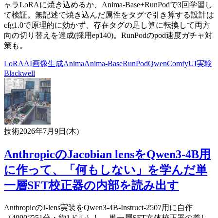
ャラLoRAに焼き込めるか、Anima-Base+RunPodで3回学習し
て検証。無記述で焼き込んだ属性をタグで引き算する設計は
cfg1.0で原理的に効かず、存在タグの足し算に転換して両方
向の切り替えを達成(採用ep140)。RunPodのpod速度ガチャ対
策も。
LoRA
AI
画像生成
Anima
Anima-Base
RunPod
Qwen
ComfyUI
実験
Blackwell
技術
2026年7月9日(木)
AnthropicのJacobian lensをQwen3-4B用
に作って、「何もしない」を学んだ単
一層SFT校正器の内部を読み出す
AnthropicのJ-lens実装をQwen3-4B-Instruct-2507用に自作
（4090で51分・約1ドル）し、単一層SFT文体校正器の差し