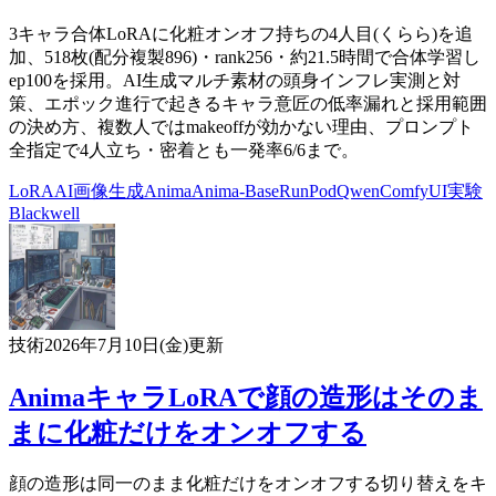
3キャラ合体LoRAに化粧オンオフ持ちの4人目(くらら)を追
加、518枚(配分複製896)・rank256・約21.5時間で合体学習し
ep100を採用。AI生成マルチ素材の頭身インフレ実測と対
策、エポック進行で起きるキャラ意匠の低率漏れと採用範囲
の決め方、複数人ではmakeoffが効かない理由、プロンプト
全指定で4人立ち・密着とも一発率6/6まで。
LoRA
AI
画像生成
Anima
Anima-Base
RunPod
Qwen
ComfyUI
実験
Blackwell
技術
2026年7月10日(金)
更新
AnimaキャラLoRAで顔の造形はそのま
まに化粧だけをオンオフする
顔の造形は同一のまま化粧だけをオンオフする切り替えをキ