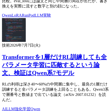
比較。eval_lossには論文と同じ中間層の局在が出たが、書き
換えを実際に流すと数字と別の顔になった。
Qwen
LoRA
RunPod
LLM
実験
技術
2026年7月7日(火)
Transformerを1層だけRL訓練しても全
パラメータ学習に匹敵するという論
文、検証はQwen系7モデル
RLの利得は深さ40〜60%の中間層に集中し、最良の1層だけ
訓練すると全パラメータ訓練を上回ることもある。Qwen3系
で層番号と数値まで出ている論文（arXiv 2607.01232）を読
んだ。
AI
LLM
強化学習
Qwen