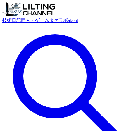
技術
日記
同人・ゲーム
タグ
ラボ
about