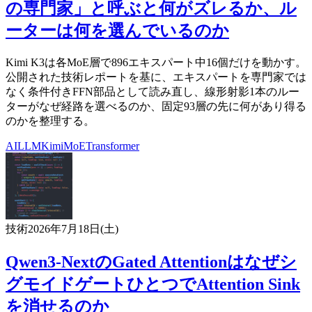
の専門家」と呼ぶと何がズレるか、ル
ーターは何を選んでいるのか
Kimi K3は各MoE層で896エキスパート中16個だけを動かす。
公開された技術レポートを基に、エキスパートを専門家では
なく条件付きFFN部品として読み直し、線形射影1本のルー
ターがなぜ経路を選べるのか、固定93層の先に何があり得る
のかを整理する。
AI
LLM
Kimi
MoE
Transformer
技術
2026年7月18日(土)
Qwen3-NextのGated Attentionはなぜシ
グモイドゲートひとつでAttention Sink
を消せるのか