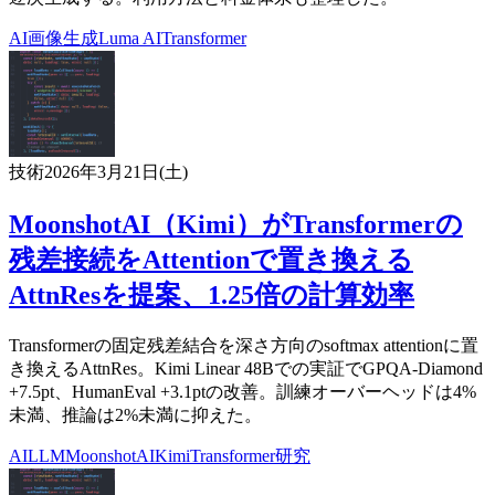
AI
画像生成
Luma AI
Transformer
技術
2026年3月21日(土)
MoonshotAI（Kimi）がTransformerの
残差接続をAttentionで置き換える
AttnResを提案、1.25倍の計算効率
Transformerの固定残差結合を深さ方向のsoftmax attentionに置
き換えるAttnRes。Kimi Linear 48Bでの実証でGPQA-Diamond
+7.5pt、HumanEval +3.1ptの改善。訓練オーバーヘッドは4%
未満、推論は2%未満に抑えた。
AI
LLM
MoonshotAI
Kimi
Transformer
研究