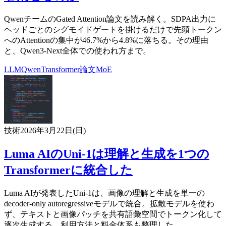
QwenチームのGated Attention論文を読み解く。SDPA出力に
ヘッドごとのシグモイドゲートを掛けるだけで先頭トークン
へのAttentionの集中が46.7%から4.8%に落ちる。その理由
と、Qwen3-Next全体での使われ方まで。
LLM
Qwen
Transformer
論文
MoE
技術
2026年3月22日(日)
Luma AIのUni-1は理解と生成を1つの
Transformerに統合した
Luma AIが発表したUni-1は、画像の理解と生成を単一の
decoder-only autoregressiveモデルで統合。拡散モデルを使わ
ず、テキストと画像パッチを共有語彙空間でトークン化して
逐次生成する。利用方法と料金体系も整理した。