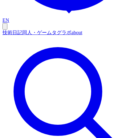
EN
技術
日記
同人・ゲーム
タグ
ラボ
about