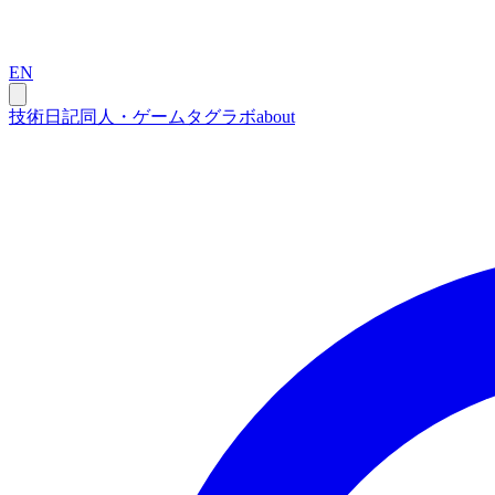
EN
技術
日記
同人・ゲーム
タグ
ラボ
about