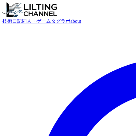
技術
日記
同人・ゲーム
タグ
ラボ
about