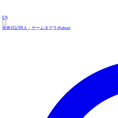
EN
技術
日記
同人・ゲーム
タグ
ラボ
about