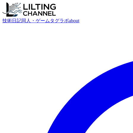
技術
日記
同人・ゲーム
タグ
ラボ
about