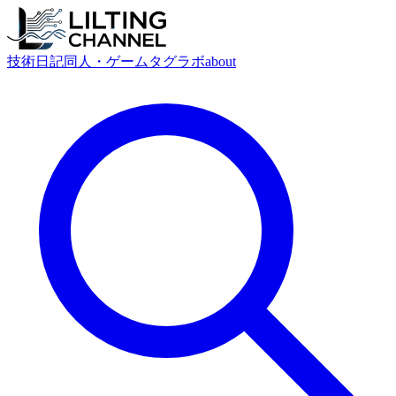
技術
日記
同人・ゲーム
タグ
ラボ
about