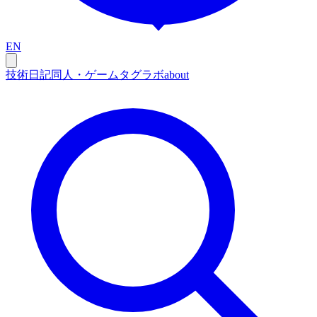
EN
技術
日記
同人・ゲーム
タグ
ラボ
about