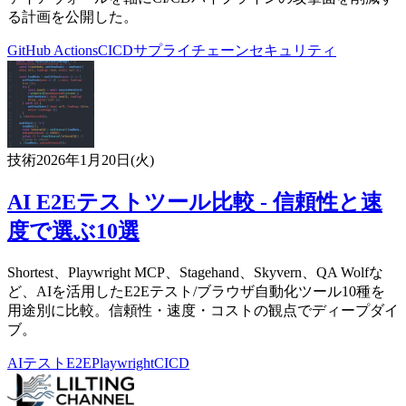
る計画を公開した。
GitHub Actions
CI
CD
サプライチェーン
セキュリティ
技術
2026年1月20日(火)
AI E2Eテストツール比較 - 信頼性と速
度で選ぶ10選
Shortest、Playwright MCP、Stagehand、Skyvern、QA Wolfな
ど、AIを活用したE2Eテスト/ブラウザ自動化ツール10種を
用途別に比較。信頼性・速度・コストの観点でディープダイ
ブ。
AI
テスト
E2E
Playwright
CI
CD