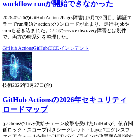
workflow runが開始できなかった
2026-05-26のGitHub Actions/Pages障害は5月で2回目。認証エ
ラーでrun開始とactionダウンロードが止まり、走行中jobや
cronも巻き込まれた。5/15のservice discovery障害とは別件
で、両方の時系列を整理した。
GitHub Actions
GitHub
CI
CD
インシデント
技術
2026年3月27日(金)
GitHub Actionsの2026年セキュリティ
ロードマップ
tj-actionsやTrivy供給チェーン攻撃を受けたGitHubが、依存関
係ロック・スコープ付きシークレット・Layer 7エグレスフ
ァイアウォールを軸にCI/CDパイプラインの攻撃面を削減す