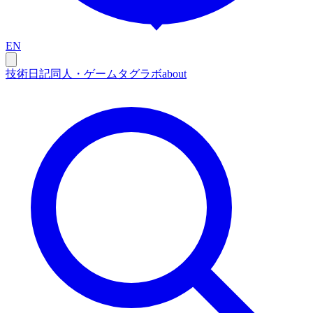
EN
技術
日記
同人・ゲーム
タグ
ラボ
about