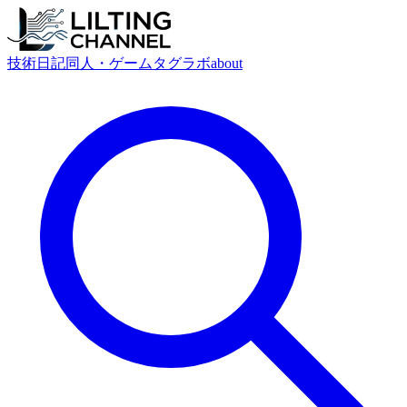
技術
日記
同人・ゲーム
タグ
ラボ
about