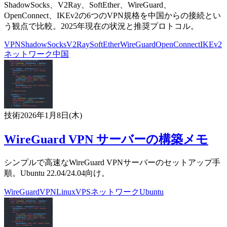
ShadowSocks、V2Ray、SoftEther、WireGuard、
OpenConnect、IKEv2の6つのVPN規格を中国からの接続とい
う観点で比較。2025年現在の状況と推奨プロトコル。
VPN
ShadowSocks
V2Ray
SoftEther
WireGuard
OpenConnect
IKEv2
ネットワーク
中国
技術
2026年1月8日(木)
WireGuard VPN サーバーの構築メモ
シンプルで高速なWireGuard VPNサーバーのセットアップ手
順。Ubuntu 22.04/24.04向け。
WireGuard
VPN
Linux
VPS
ネットワーク
Ubuntu