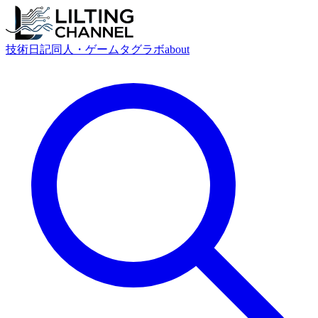
技術
日記
同人・ゲーム
タグ
ラボ
about