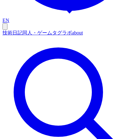
EN
技術
日記
同人・ゲーム
タグ
ラボ
about