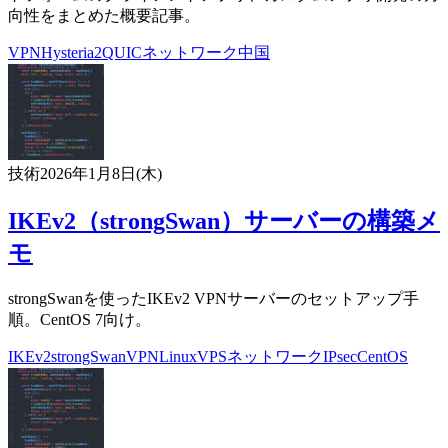
向性をまとめた概要記事。
VPN
Hysteria2
QUIC
ネットワーク
中国
技術
2026年1月8日(木)
IKEv2（strongSwan）サーバーの構築メ
モ
strongSwanを使ったIKEv2 VPNサーバーのセットアップ手
順。CentOS 7向け。
IKEv2
strongSwan
VPN
Linux
VPS
ネットワーク
IPsec
CentOS