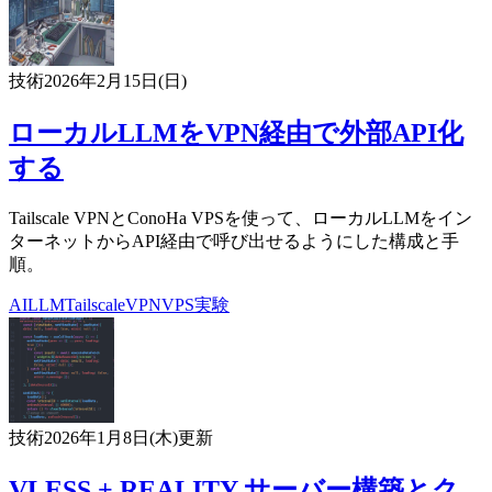
技術
2026年2月15日(日)
ローカルLLMをVPN経由で外部API化
する
Tailscale VPNとConoHa VPSを使って、ローカルLLMをイン
ターネットからAPI経由で呼び出せるようにした構成と手
順。
AI
LLM
Tailscale
VPN
VPS
実験
技術
2026年1月8日(木)
更新
VLESS + REALITY サーバー構築とク