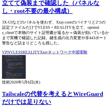
立てて偽装まで確認した（パネルな
し・root不要の最小構成）
3X-UIなどのパネルを使わず、Xray-coreのバイナリと2つの
設定ファイルだけでVLESS + REALITYを立て、openssl
s_clientで本物のサイト証明書が返るか＝偽装が効いているか
まで実機で確認した記録。鍵生成の出力変更や非443ポート
警告など詰まりどころも残した。
VPN
VLESS
REALITY
Xray
ネットワーク
中国
実験
技術
2026年5月6日(水)
Tailscaleの代替を考えるとWireGuard
だけでは足りない