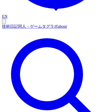
EN
技術
日記
同人・ゲーム
タグ
ラボ
about