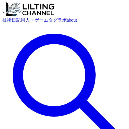
技術
日記
同人・ゲーム
タグ
ラボ
about