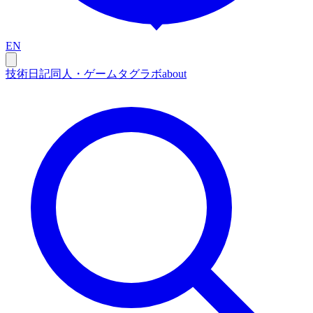
EN
技術
日記
同人・ゲーム
タグ
ラボ
about