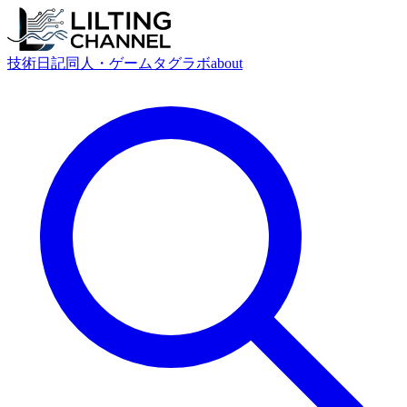
技術
日記
同人・ゲーム
タグ
ラボ
about