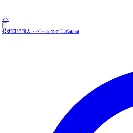
EN
技術
日記
同人・ゲーム
タグ
ラボ
about