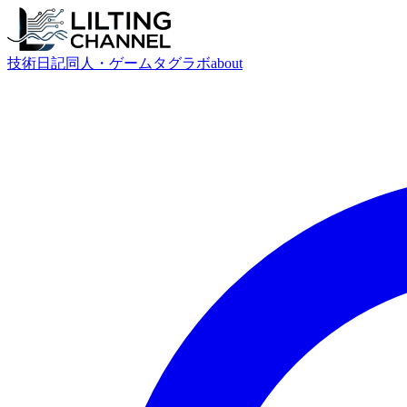
技術
日記
同人・ゲーム
タグ
ラボ
about