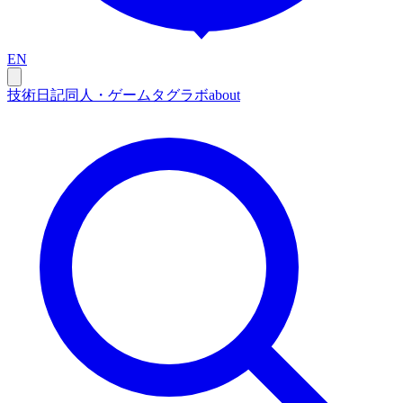
EN
技術
日記
同人・ゲーム
タグ
ラボ
about