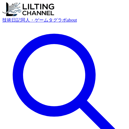
技術
日記
同人・ゲーム
タグ
ラボ
about