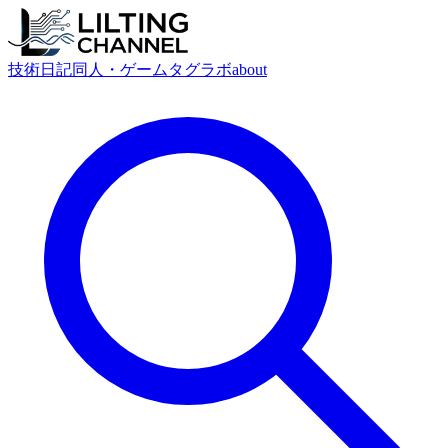
技術
日記
同人・ゲーム
タグ
ラボ
about