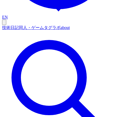
EN
技術
日記
同人・ゲーム
タグ
ラボ
about