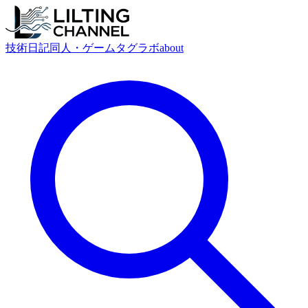
技術
日記
同人・ゲーム
タグ
ラボ
about