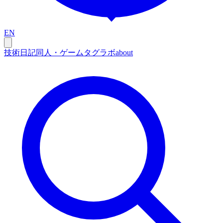
EN
技術
日記
同人・ゲーム
タグ
ラボ
about