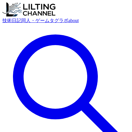
技術
日記
同人・ゲーム
タグ
ラボ
about