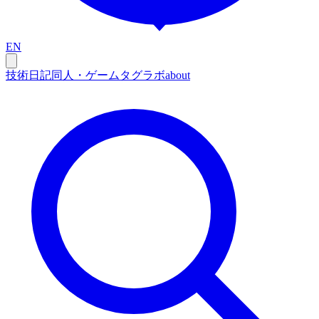
EN
技術
日記
同人・ゲーム
タグ
ラボ
about