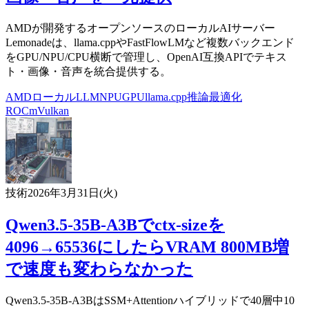
AMDが開発するオープンソースのローカルAIサーバー
Lemonadeは、llama.cppやFastFlowLMなど複数バックエンド
をGPU/NPU/CPU横断で管理し、OpenAI互換APIでテキス
ト・画像・音声を統合提供する。
AMD
ローカルLLM
NPU
GPU
llama.cpp
推論最適化
ROCm
Vulkan
技術
2026年3月31日(火)
Qwen3.5-35B-A3Bでctx-sizeを
4096→65536にしたらVRAM 800MB増
で速度も変わらなかった
Qwen3.5-35B-A3BはSSM+Attentionハイブリッドで40層中10