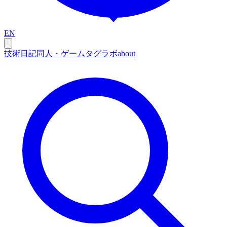
EN
技術
日記
同人・ゲーム
タグ
ラボ
about