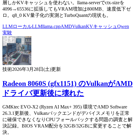
層しかKVキャッシュを使わない。llama-serverでctx-sizeを
4096→65536に拡張してもVRAM増加は800MB、速度低下ゼ
ロ。q8_0 KV量子化の実測とTurboQuantの現状も。
LLM
ローカルLLM
llama.cpp
AMD
Vulkan
KVキャッシュ
Qwen
実験
技術
2026年3月28日(土)
更新
Radeon 8060S (gfx1151) のVulkanがAMD
ドライバ更新後に壊れた
GMKtec EVO-X2 (Ryzen AI Max+ 395) 環境でAMD Software
26.3.1更新後、Vulkanバックエンドがデバイスメモリを正常
に確保できなくなりCPUフォールバックする問題の調査と解
決記録。BIOS VRAM配分を32GB/32GBに変更することで解
決。