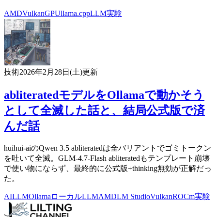
AMD
Vulkan
GPU
llama.cpp
LLM
実験
技術
2026年2月28日(土)
更新
abliteratedモデルをOllamaで動かそう
として全滅した話と、結局公式版で済
んだ話
huihui-aiのQwen 3.5 abliteratedは全バリアントでゴミトークン
を吐いて全滅。GLM-4.7-Flash abliteratedもテンプレート崩壊
で使い物にならず、最終的に公式版+thinking無効が正解だっ
た。
AI
LLM
Ollama
ローカルLLM
AMD
LM Studio
Vulkan
ROCm
実験