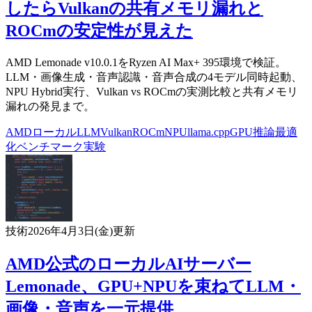
したらVulkanの共有メモリ漏れと
ROCmの安定性が見えた
AMD Lemonade v10.0.1をRyzen AI Max+ 395環境で検証。
LLM・画像生成・音声認識・音声合成の4モデル同時起動、
NPU Hybrid実行、Vulkan vs ROCmの実測比較と共有メモリ
漏れの発見まで。
AMD
ローカルLLM
Vulkan
ROCm
NPU
llama.cpp
GPU
推論最適
化
ベンチマーク
実験
技術
2026年4月3日(金)
更新
AMD公式のローカルAIサーバー
Lemonade、GPU+NPUを束ねてLLM・
画像・音声を一元提供