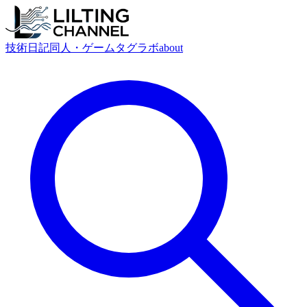
技術
日記
同人・ゲーム
タグ
ラボ
about