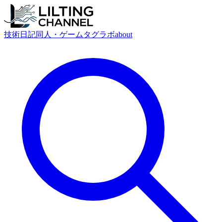
技術
日記
同人・ゲーム
タグ
ラボ
about