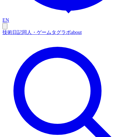
EN
技術
日記
同人・ゲーム
タグ
ラボ
about