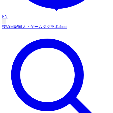
EN
技術
日記
同人・ゲーム
タグ
ラボ
about