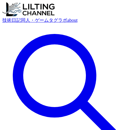
技術
日記
同人・ゲーム
タグ
ラボ
about