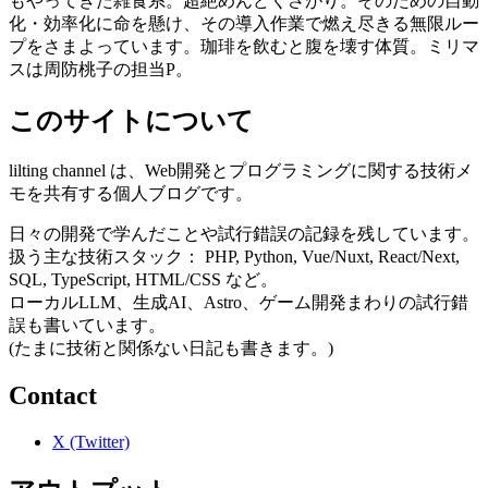
もやってきた雑食系。超絶めんどくさがり。そのための自動
化・効率化に命を懸け、その導入作業で燃え尽きる無限ルー
プをさまよっています。珈琲を飲むと腹を壊す体質。ミリマ
スは周防桃子の担当P。
このサイトについて
lilting channel は、Web開発とプログラミングに関する技術メ
モを共有する個人ブログです。
日々の開発で学んだことや試行錯誤の記録を残しています。
扱う主な技術スタック： PHP, Python, Vue/Nuxt, React/Next,
SQL, TypeScript, HTML/CSS など。
ローカルLLM、生成AI、Astro、ゲーム開発まわりの試行錯
誤も書いています。
(たまに技術と関係ない日記も書きます。)
Contact
X (Twitter)