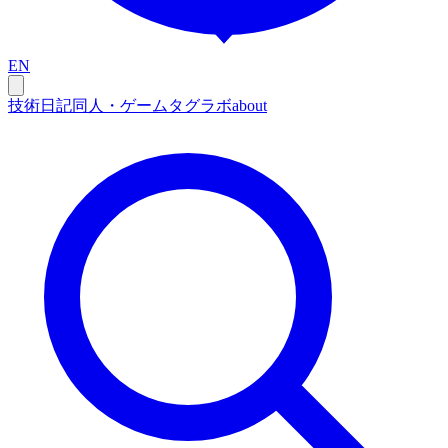
EN
技術
日記
同人・ゲーム
タグ
ラボ
about