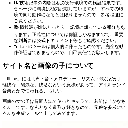
📝 技術記事の内容は私の実行環境での検証結果です。
各ページに環境は極力記載していますが、すべての環
境で同じ動作になるとは限りませんので、参考程度に
ご覧ください。
📚 情報源が曖昧だったり、記憶に頼っている部分もあ
ります。正確性については保証しかねますので、重要
な判断には公式ドキュメント等もご確認ください。
🔧 Lab のツールは個人的に作ったものです。完全な動
作保証はできませんので、自己責任でお願いします。
サイト名と画像の子について
「lilting」には〔声・音・メロディー・リズム・歌などが〕
軽快な、陽気な、快活なという意味があって、アイルランド
音楽とかで使われる、らしい……
画像の女の子は昔同人誌で使ったキャラで、名前は「かなち
ゃん」です。なんとなく造形が好きなので、元絵を参考にい
ろんな生成ツールで出してみてます。