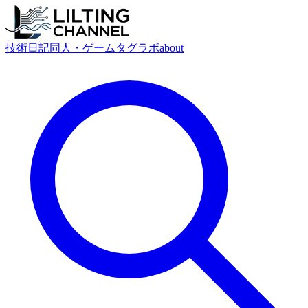
技術
日記
同人・ゲーム
タグ
ラボ
about