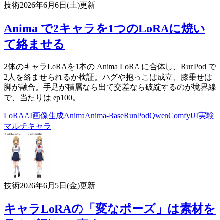
技術
2026年6月6日(土)
更新
Anima で2キャラを1つのLoRAに焼い
て絡ませる
2体のキャラLoRAを1本の Anima LoRA に合体し、RunPod で
2人を絡ませられるか検証。ハグや抱っこは成立、膝乗せは
脚が融合。手足が積層なら出て交差なら破綻するのが境界線
で、当たりは ep100。
LoRA
AI
画像生成
Anima
Anima-Base
RunPod
Qwen
ComfyUI
実験
マルチキャラ
技術
2026年6月5日(金)
更新
キャラLoRAの「変なポーズ」は素材を