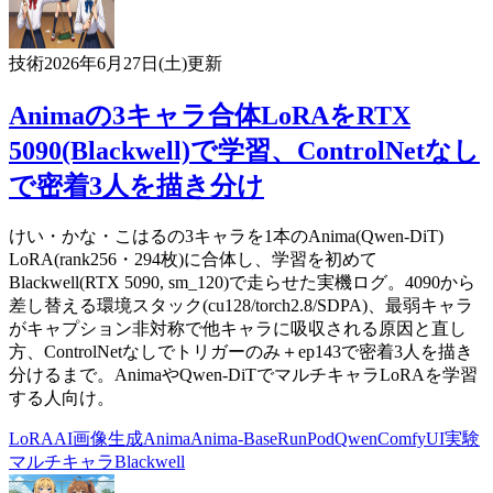
技術
2026年6月27日(土)
更新
Animaの3キャラ合体LoRAをRTX
5090(Blackwell)で学習、ControlNetなし
で密着3人を描き分け
けい・かな・こはるの3キャラを1本のAnima(Qwen-DiT)
LoRA(rank256・294枚)に合体し、学習を初めて
Blackwell(RTX 5090, sm_120)で走らせた実機ログ。4090から
差し替える環境スタック(cu128/torch2.8/SDPA)、最弱キャラ
がキャプション非対称で他キャラに吸収される原因と直し
方、ControlNetなしでトリガーのみ＋ep143で密着3人を描き
分けるまで。AnimaやQwen-DiTでマルチキャラLoRAを学習
する人向け。
LoRA
AI
画像生成
Anima
Anima-Base
RunPod
Qwen
ComfyUI
実験
マルチキャラ
Blackwell