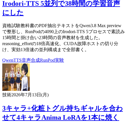
Irodori-TTS 5並列で38時間の学習音声
にした
資格試験教科書のPDF抽出テキストをQwen3.8 Max preview
で整形し、RunPodの4090上のIrodori-TTS 5プロセスで素読み
15時間と掛け合い23時間の音声教材を生成した。
reasoning_effortの18倍高速化、CUDA故障ホストの切り分
け、実効13倍速の並列構成まで全部書く。
Qwen
TTS
音声合成
RunPod
実験
技術
2026年7月13日(月)
3キャラ+化粧トグル持ちギャルを合わ
せて4キャラAnima LoRAを1本に焼く