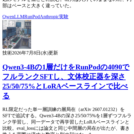
部はベースと大きく違っていた。
Qwen
LLM
RunPod
Anthropic
実験
技術
2026年7月8日(水)
更新
Qwen3-4Bの1層だけをRunPodの4090で
フルランクSFTし、文体校正器を深さ
25/50/75%とLoRAベースラインで比べ
る
RL限定だった単一層訓練の層局在（arXiv 2607.01232）を
SFTで追試する。Qwen3-4Bの深さ25/50/75%を1層ずつフルラ
ンク学習し、同一データで再学習したLoRAベースラインと
比較。eval_lossには論文と同じ中間層の局在が出たが、書き