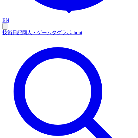
EN
技術
日記
同人・ゲーム
タグ
ラボ
about