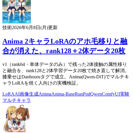
技術
2026年6月8日(月)
更新
Anima 2キャラLoRAのアホ毛移りと融
合が消えた、rank128＋2体データ20枚
v1（rank64・単体データのみ）で残った2体接触の属性移り
と融合を、rank128と2体学習データ20枚で焼き直して解消。
膝乗せはDanbooruタグで成立。Anima(Qwen-DiT)でマルチキ
ャラLoRAを焼く人向けの実機検証。
LoRA
AI
画像生成
Anima
Anima-Base
RunPod
Qwen
ComfyUI
実験
マルチキャラ