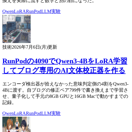
換えを実際に流すと数字と別の顔になった。
Qwen
LoRA
RunPod
LLM
実験
技術
2026年7月6日(月)
更新
RunPodの4090でQwen3-4BをLoRA学習
してブログ専用のAI文体校正器を作る
エンコーダ検出器が拾えなかった意味判定側の4割をQwen3-
4Bに渡す。自ブログの修正ペア799件で書き換えまで学習さ
せ、量子化して手元の8GB GPUと16GB Macで動かすまでの
記録。
Qwen
LoRA
RunPod
LLM
実験