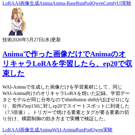
LoRA
AI
画像生成
Anima
Anima-Base
RunPod
Qwen
ComfyUI
実験
技術
2026年5月27日(水)
更新
Animaで作った画像だけでAnimaのオ
リキャラLoRAを学習したら、ep20で収
束した
WAI-Animaで生成した画像だけを学習素材にして、同じ
WAI-Anima向けのオリキャラLoRAを焼いた記録。学習デー
タとモデルが同じ分布なのでdistribution shiftがほぼゼロにな
り、前作のep150に対しep20でスイートスポットに到達した
（7.5倍速）。トリガーで焼ける要素とタグが要る要素の切
り分け、構図制御の効き方まで実機で検証した。
LoRA
AI
画像生成
Anima
WAI-Anima
RunPod
Qwen
実験