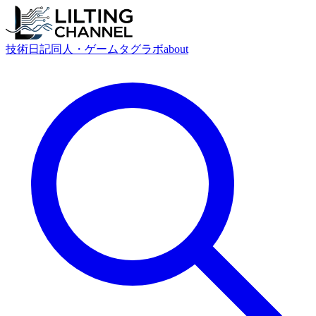
技術
日記
同人・ゲーム
タグ
ラボ
about