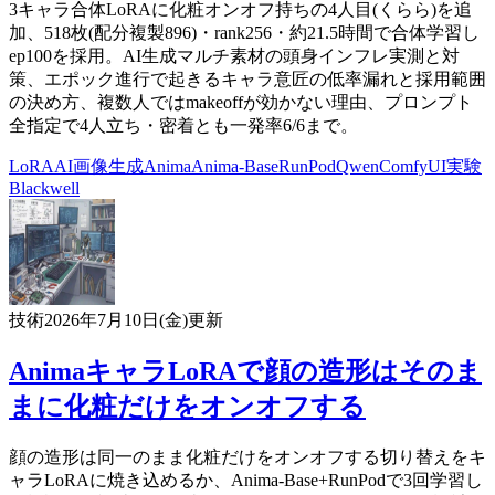
3キャラ合体LoRAに化粧オンオフ持ちの4人目(くらら)を追
加、518枚(配分複製896)・rank256・約21.5時間で合体学習し
ep100を採用。AI生成マルチ素材の頭身インフレ実測と対
策、エポック進行で起きるキャラ意匠の低率漏れと採用範囲
の決め方、複数人ではmakeoffが効かない理由、プロンプト
全指定で4人立ち・密着とも一発率6/6まで。
LoRA
AI
画像生成
Anima
Anima-Base
RunPod
Qwen
ComfyUI
実験
Blackwell
技術
2026年7月10日(金)
更新
AnimaキャラLoRAで顔の造形はそのま
まに化粧だけをオンオフする
顔の造形は同一のまま化粧だけをオンオフする切り替えをキ
ャラLoRAに焼き込めるか、Anima-Base+RunPodで3回学習し