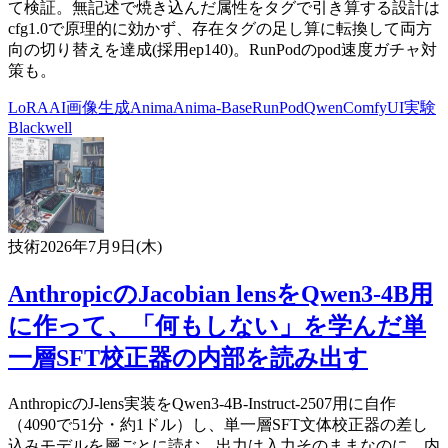
て検証。無記述で焼き込んだ属性をタグで引き算する設計は
cfg1.0で原理的に効かず、存在タグの足し算に転換して両方
向の切り替えを達成(採用ep140)。RunPodのpod速度ガチャ対
策も。
LoRA
AI
画像生成
Anima
Anima-Base
RunPod
Qwen
ComfyUI
実験
Blackwell
技術
2026年7月9日(木)
AnthropicのJacobian lensをQwen3-4B用
に作って、「何もしない」を学んだ単
一層SFT校正器の内部を読み出す
AnthropicのJ-lens実装をQwen3-4B-Instruct-2507用に自作
（4090で51分・約1ドル）し、単一層SFT文体校正器の差し
込みモデルを層ごとに読む。出力は入力そのままなのに、内