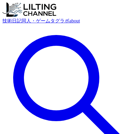
技術
日記
同人・ゲーム
タグ
ラボ
about