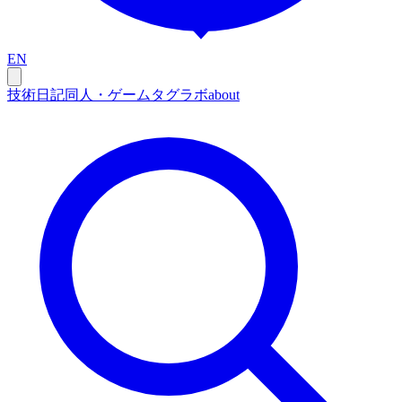
EN
技術
日記
同人・ゲーム
タグ
ラボ
about