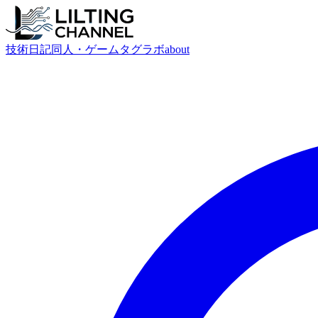
技術
日記
同人・ゲーム
タグ
ラボ
about