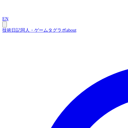
EN
技術
日記
同人・ゲーム
タグ
ラボ
about