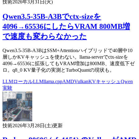
技術
2026年3月31日(火)
Qwen3.5-35B-A3Bでctx-sizeを
4096→65536にしたらVRAM 800MB増
で速度も変わらなかった
Qwen3.5-35B-A3BはSSM+Attentionハイブリッドで40層中10
層しかKVキャッシュを使わない。llama-serverでctx-sizeを
4096→65536に拡張してもVRAM増加は800MB、速度低下ゼ
ロ。q8_0 KV量子化の実測とTurboQuantの現状も。
LLM
ローカルLLM
llama.cpp
AMD
Vulkan
KVキャッシュ
Qwen
実験
技術
2026年3月28日(土)
更新