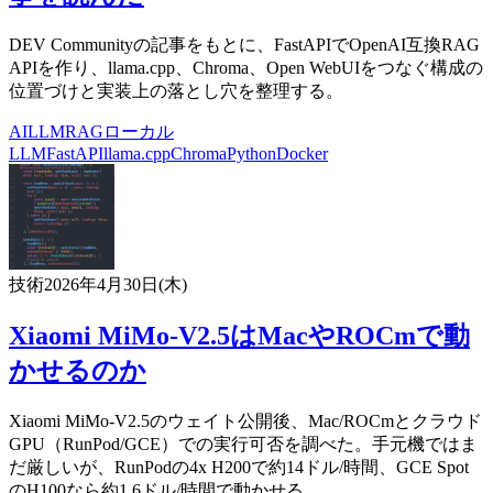
DEV Communityの記事をもとに、FastAPIでOpenAI互換RAG
APIを作り、llama.cpp、Chroma、Open WebUIをつなぐ構成の
位置づけと実装上の落とし穴を整理する。
AI
LLM
RAG
ローカル
LLM
FastAPI
llama.cpp
Chroma
Python
Docker
技術
2026年4月30日(木)
Xiaomi MiMo-V2.5はMacやROCmで動
かせるのか
Xiaomi MiMo-V2.5のウェイト公開後、Mac/ROCmとクラウド
GPU（RunPod/GCE）での実行可否を調べた。手元機ではま
だ厳しいが、RunPodの4x H200で約14ドル/時間、GCE Spot
のH100なら約1.6ドル/時間で動かせる。