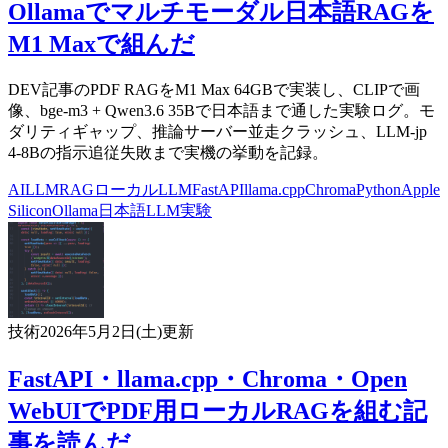
Ollamaでマルチモーダル日本語RAGを
M1 Maxで組んだ
DEV記事のPDF RAGをM1 Max 64GBで実装し、CLIPで画
像、bge-m3 + Qwen3.6 35Bで日本語まで通した実験ログ。モ
ダリティギャップ、推論サーバー並走クラッシュ、LLM-jp
4-8Bの指示追従失敗まで実機の挙動を記録。
AI
LLM
RAG
ローカルLLM
FastAPI
llama.cpp
Chroma
Python
Apple
Silicon
Ollama
日本語LLM
実験
技術
2026年5月2日(土)
更新
FastAPI・llama.cpp・Chroma・Open
WebUIでPDF用ローカルRAGを組む記
事を読んだ