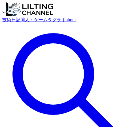
技術
日記
同人・ゲーム
タグ
ラボ
about