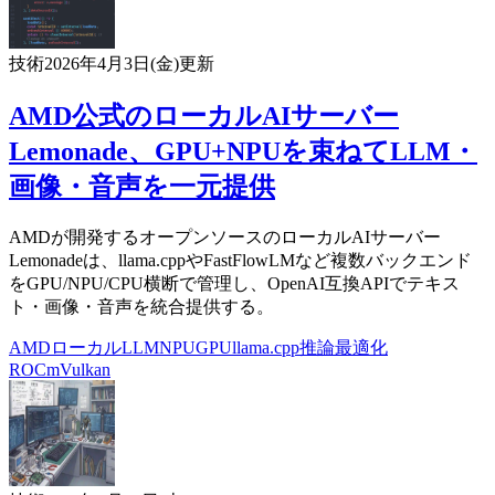
技術
2026年4月3日(金)
更新
AMD公式のローカルAIサーバー
Lemonade、GPU+NPUを束ねてLLM・
画像・音声を一元提供
AMDが開発するオープンソースのローカルAIサーバー
Lemonadeは、llama.cppやFastFlowLMなど複数バックエンド
をGPU/NPU/CPU横断で管理し、OpenAI互換APIでテキス
ト・画像・音声を統合提供する。
AMD
ローカルLLM
NPU
GPU
llama.cpp
推論最適化
ROCm
Vulkan