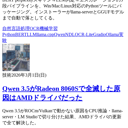
段パイプラインを、Win/Mac/Linux対応のPythonツールにパ
ッケージング。インストーラーがllama-serverとGGUFモデル
まで自動で落としてくる。
自然言語処理
OCR
機械学習
Python
BERT
LLM
llama.cpp
Qwen
NDLOCR-Lite
Gradio
Ollama
実
験
技術
2026年3月1日(日)
Qwen 3.5がRadeon 8060Sで全滅した原
因はAMDドライバだった
Qwen 3.5がROCm/Vulkanで動かない原因をCPU推論・llama-
server・LM Studioで切り分けた結果、AMDドライバの更新
で全て解決した。