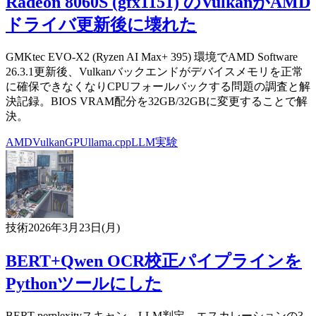
Radeon 8060S (gfx1151) のVulkanがAMD
ドライバ更新後に壊れた
GMKtec EVO-X2 (Ryzen AI Max+ 395) 環境でAMD Software
26.3.1更新後、Vulkanバックエンドがデバイスメモリを正常
に確保できなくなりCPUフォールバックする問題の調査と解
決記録。BIOS VRAM配分を32GB/32GBに変更することで解
決。
AMD
Vulkan
GPU
llama.cpp
LLM
実験
技術
2026年3月23日(月)
BERT+Qwen OCR校正パイプラインを
Pythonツールにした
BERT perplexityスキャン→LLM判定→エスカレーションの3