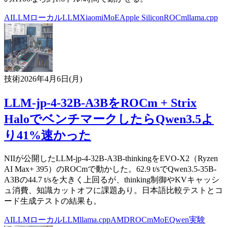
AI
LLM
ローカルLLM
Xiaomi
MoE
Apple Silicon
ROCm
llama.cpp
技術
2026年4月6日(月)
LLM-jp-4-32B-A3BをROCm + Strix
HaloでベンチマークしたらQwen3.5よ
り41%速かった
NIIが公開したLLM-jp-4-32B-A3B-thinkingをEVO-X2（Ryzen
AI Max+ 395）のROCmで動かした。62.9 t/sでQwen3.5-35B-
A3Bの44.7 t/sを大きく上回るが、thinking制御やKVキャッシ
ュ消費、知識カットオフに課題あり。日本語比較テストとコ
ード生成テストの結果も。
AI
LLM
ローカルLLM
llama.cpp
AMD
ROCm
MoE
Qwen
実験