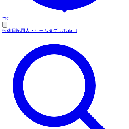
EN
技術
日記
同人・ゲーム
タグ
ラボ
about