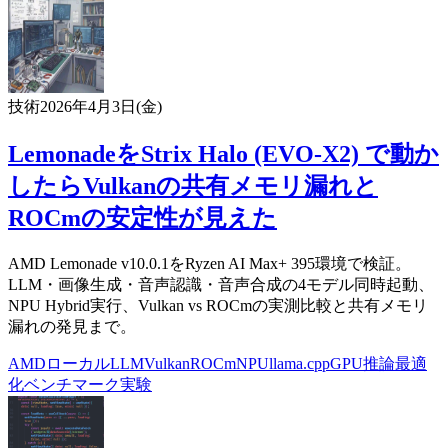
技術
2026年4月3日(金)
LemonadeをStrix Halo (EVO-X2) で動か
したらVulkanの共有メモリ漏れと
ROCmの安定性が見えた
AMD Lemonade v10.0.1をRyzen AI Max+ 395環境で検証。
LLM・画像生成・音声認識・音声合成の4モデル同時起動、
NPU Hybrid実行、Vulkan vs ROCmの実測比較と共有メモリ
漏れの発見まで。
AMD
ローカルLLM
Vulkan
ROCm
NPU
llama.cpp
GPU
推論最適
化
ベンチマーク
実験