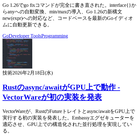
Go 1.26でgo fixコマンドが完全に書き直された。interface{}か
らanyへの自動変換、min/maxの導入、Go 1.26の新構文
new(expr)への対応など、コードベースを最新のGoイディオ
ムに自動更新できる。
Go
Developer Tools
Programming
技術
2026年2月18日(水)
Rustのasync/awaitがGPU上で動作 -
VectorWareが初の実装を発表
VectorWareが、RustのFutureトレイトとasync/awaitをGPU上で
実行する初の実装を発表した。Embassyエグゼキューターを
適応させ、GPU上での構造化された並行処理を実現してい
る。