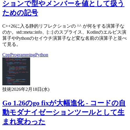
ションで型やメンバーを値として扱う
ための記号
C++26に入る静的リフレクションの ^^ が何をする演算子な
のか。std::meta::info、[: :] のスプライス、Kotlinのエルビス演
算子やPythonのセイウチ演算子など変な名前の演算子と並べ
て見る。
Cpp
Programming
Python
技術
2026年2月18日(水)
Go 1.26のgo fixが大幅進化 - コードの自
動モダナイゼーションツールとして生
まれ変わった