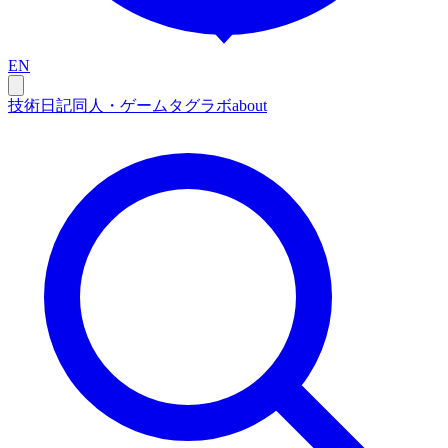
EN
技術
日記
同人・ゲーム
タグ
ラボ
about