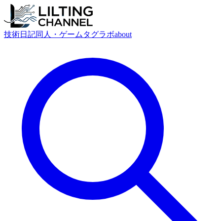
技術
日記
同人・ゲーム
タグ
ラボ
about