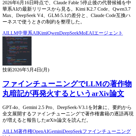
2026年6月16日時点で、Claude Fable 5停止後の代替候補を中
華系AIの最新リリースから見る。Kimi K2.7 Code、Qwen3.7
Max、DeepSeek V4、GLM-5.1の差分と、Claude Code互換ハ
ーネスで使うときの制約を整理した。
AI
LLM
中華系AI
Kimi
Qwen
DeepSeek
MoE
AIエージェント
技術
2026年5月4日(月)
ファインチューニングでLLMの著作物
丸暗記が再発火するというarXiv論文
GPT-4o、Gemini 2.5 Pro、DeepSeek-V3.1を対象に、要約から
全文展開するファインチューニングで著作権書籍の逐語再現
が増えると報告したarXiv論文を読んだ。
AI
LLM
著作権
OpenAI
Gemini
DeepSeek
ファインチューニング