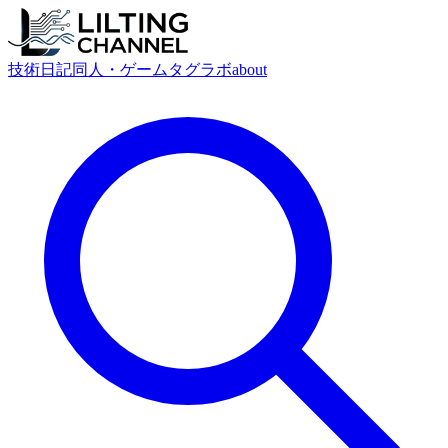
技術
日記
同人・ゲーム
タグ
ラボ
about