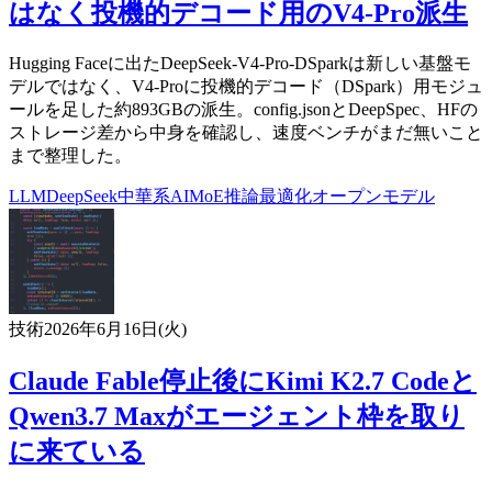
はなく投機的デコード用のV4-Pro派生
Hugging Faceに出たDeepSeek-V4-Pro-DSparkは新しい基盤モ
デルではなく、V4-Proに投機的デコード（DSpark）用モジュ
ールを足した約893GBの派生。config.jsonとDeepSpec、HFの
ストレージ差から中身を確認し、速度ベンチがまだ無いこと
まで整理した。
LLM
DeepSeek
中華系AI
MoE
推論最適化
オープンモデル
技術
2026年6月16日(火)
Claude Fable停止後にKimi K2.7 Codeと
Qwen3.7 Maxがエージェント枠を取り
に来ている