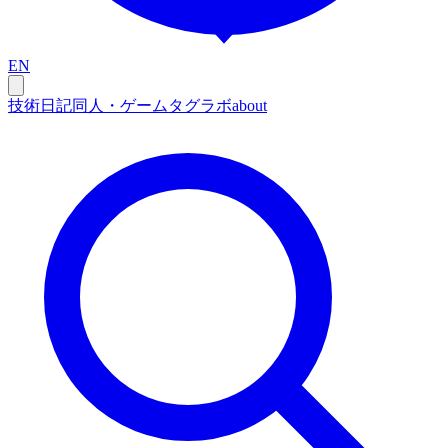
EN
技術
日記
同人・ゲーム
タグ
ラボ
about