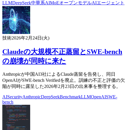
LLM
DeepSeek
中華系AI
MoE
オープンモデル
AIエージェント
技術
2026年2月24日(火)
Claudeの大規模不正蒸留とSWE-bench
の崩壊が同時に来た
Anthropicが中国AI3社によるClaude蒸留を告発し、同日
OpenAIがSWE-bench Verifiedを廃止。訓練の不正と評価の欠
陥が同時に露呈した2026年2月23日の出来事を整理する。
AI
Security
Anthropic
DeepSeek
Benchmark
LLM
OpenAI
SWE-
bench