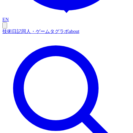
EN
技術
日記
同人・ゲーム
タグ
ラボ
about