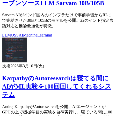
ープンソースLLM Sarvam 30B/105B
Sarvam AIがインド国内のインフラだけで事前学習からRLま
で完結させた30Bと105Bのモデルを公開。22のインド指定言
語対応と推論最適化が特徴。
LLM
OSS
AI
MachineLearning
技術
2026年3月10日(火)
KarpathyのAutoresearchは寝てる間に
AIがML実験を100回回してくれるシス
テム
Andrej KarpathyがAutoresearchを公開。AIエージェントが
GPUの上で機械学習の実験を自律実行し、寝ている間に100