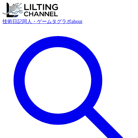
技術
日記
同人・ゲーム
タグ
ラボ
about