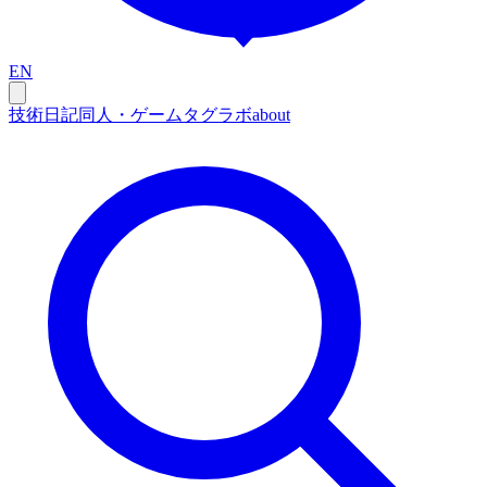
EN
技術
日記
同人・ゲーム
タグ
ラボ
about