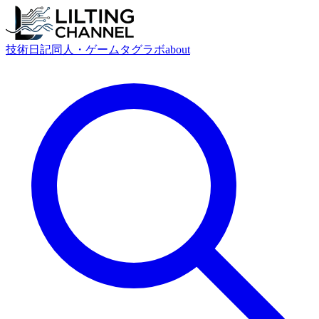
技術
日記
同人・ゲーム
タグ
ラボ
about