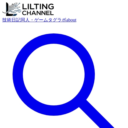
技術
日記
同人・ゲーム
タグ
ラボ
about