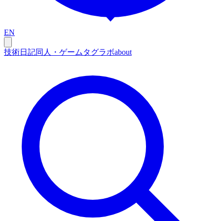
EN
技術
日記
同人・ゲーム
タグ
ラボ
about