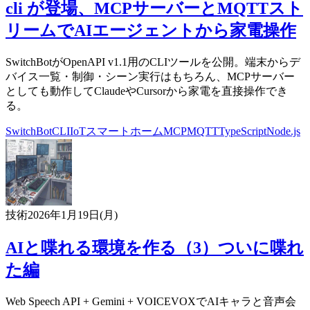
cli が登場、MCPサーバーとMQTTスト
リームでAIエージェントから家電操作
SwitchBotがOpenAPI v1.1用のCLIツールを公開。端末からデ
バイス一覧・制御・シーン実行はもちろん、MCPサーバー
としても動作してClaudeやCursorから家電を直接操作でき
る。
SwitchBot
CLI
IoT
スマートホーム
MCP
MQTT
TypeScript
Node.js
技術
2026年1月19日(月)
AIと喋れる環境を作る（3）ついに喋れ
た編
Web Speech API + Gemini + VOICEVOXでAIキャラと音声会