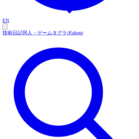
EN
技術
日記
同人・ゲーム
タグ
ラボ
about