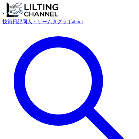
技術
日記
同人・ゲーム
タグ
ラボ
about