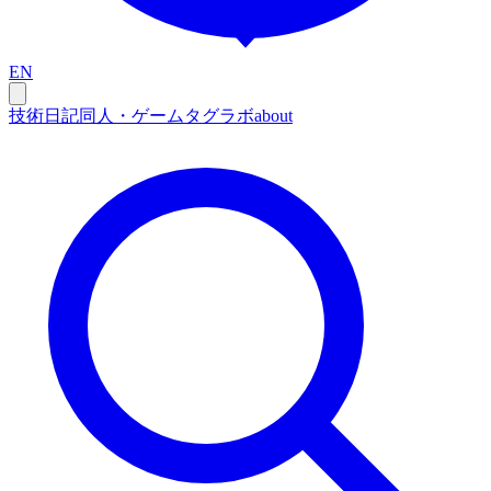
EN
技術
日記
同人・ゲーム
タグ
ラボ
about