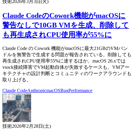
技術
2026年3月3日(火)
Claude CodeのCowork機能がmacOSに
警告なしで10GB VMを生成、削除して
も再生成されCPU使用率が55%に
Claude Code の Cowork 機能がmacOSに最大21GBのVMバン
ドルを無警告で生成する問題が報告されている。削除しても
再生成されCPU使用率55%に達するほか、macOS 26.xでは
vsock接続障害でVM起動自体が失敗するケースも。VMアー
キテクチャの設計判断とコミュニティのワークアラウンドも
取り上げる。
Claude Code
Anthropic
macOS
Bug
Performance
技術
2026年2月28日(土)