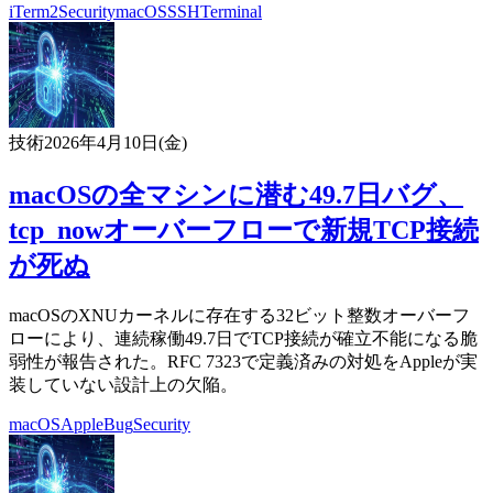
iTerm2
Security
macOS
SSH
Terminal
技術
2026年4月10日(金)
macOSの全マシンに潜む49.7日バグ、
tcp_nowオーバーフローで新規TCP接続
が死ぬ
macOSのXNUカーネルに存在する32ビット整数オーバーフ
ローにより、連続稼働49.7日でTCP接続が確立不能になる脆
弱性が報告された。RFC 7323で定義済みの対処をAppleが実
装していない設計上の欠陥。
macOS
Apple
Bug
Security