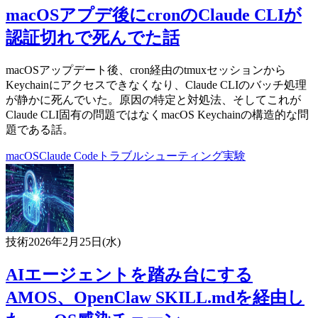
macOSアプデ後にcronのClaude CLIが
認証切れで死んでた話
macOSアップデート後、cron経由のtmuxセッションから
Keychainにアクセスできなくなり、Claude CLIのバッチ処理
が静かに死んでいた。原因の特定と対処法、そしてこれが
Claude CLI固有の問題ではなくmacOS Keychainの構造的な問
題である話。
macOS
Claude Code
トラブルシューティング
実験
技術
2026年2月25日(水)
AIエージェントを踏み台にする
AMOS、OpenClaw SKILL.mdを経由し