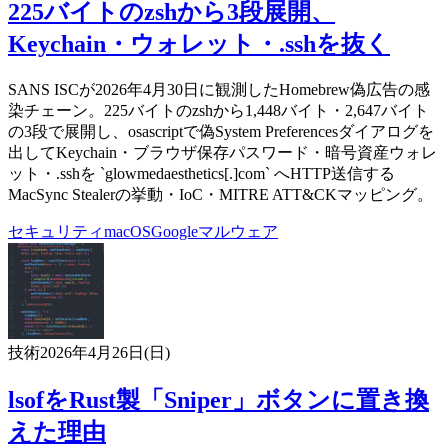
225バイトのzshから3段展開、
Keychain・ウォレット・.sshを抜く
SANS ISCが2026年4月30日に観測したHomebrew偽広告の感
染チェーン。225バイトのzshから1,448バイト・2,647バイト
の3段で展開し、osascriptで偽System Preferencesダイアログを
出してKeychain・ブラウザ保存パスワード・暗号資産ウォレ
ット・.sshを `glowmedaesthetics[.]com` へHTTP送信する
MacSync Stealerの挙動・IoC・MITRE ATT&CKマッピング。
セキュリティ
macOS
Google
マルウェア
技術
2026年4月26日(日)
lsofをRust製「Sniper」ボタンに置き換
えた理由