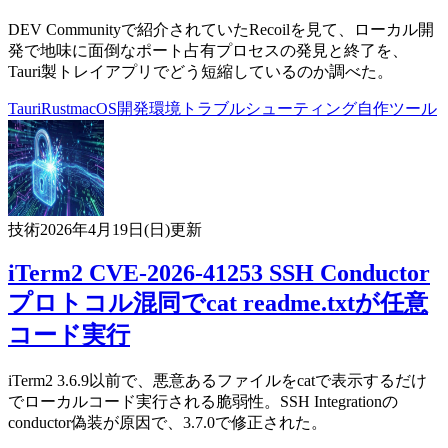
DEV Communityで紹介されていたRecoilを見て、ローカル開
発で地味に面倒なポート占有プロセスの発見と終了を、
Tauri製トレイアプリでどう短縮しているのか調べた。
Tauri
Rust
macOS
開発環境
トラブルシューティング
自作ツール
技術
2026年4月19日(日)
更新
iTerm2 CVE-2026-41253 SSH Conductor
プロトコル混同でcat readme.txtが任意
コード実行
iTerm2 3.6.9以前で、悪意あるファイルをcatで表示するだけ
でローカルコード実行される脆弱性。SSH Integrationの
conductor偽装が原因で、3.7.0で修正された。