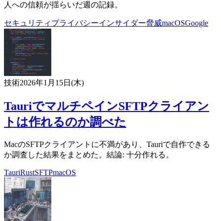
人への信頼が揺らいだ週の記録。
セキュリティ
プライバシー
インサイダー脅威
macOS
Google
技術
2026年1月15日(木)
TauriでマルチペインSFTPクライアン
トは作れるのか調べた
MacのSFTPクライアントに不満があり、Tauriで自作できる
か調査した結果をまとめた。結論: 十分作れる。
Tauri
Rust
SFTP
macOS