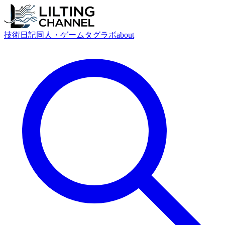
技術
日記
同人・ゲーム
タグ
ラボ
about