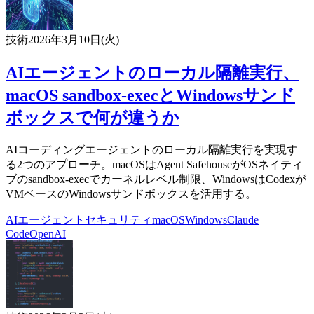
技術
2026年3月10日(火)
AIエージェントのローカル隔離実行、
macOS sandbox-execとWindowsサンド
ボックスで何が違うか
AIコーディングエージェントのローカル隔離実行を実現す
る2つのアプローチ。macOSはAgent SafehouseがOSネイティ
ブのsandbox-execでカーネルレベル制限、WindowsはCodexが
VMベースのWindowsサンドボックスを活用する。
AIエージェント
セキュリティ
macOS
Windows
Claude
Code
OpenAI