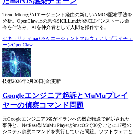
たmacOS感染チェーン
Trend MicroがAIエージェント経由の新しいAMOS配布手法を
分析。OpenClaw上の悪性SKILL.mdが偽CLIインストール命
令を仕込み、AIを仲介者として人間を操作する。
セキュリティ
macOS
AIエージェント
マルウェア
サプライチェ
ーン
OpenClaw
技術
2026年2月20日(金)
更新
Googleエンジニア起訴とMuMuプレイ
ヤーの偵察コマンド問題
元Googleエンジニア3名がイランへの機密転送で起訴された
事件と、NetEase製MuMu PlayerがmacOSで30分ごとに17種の
システム偵察コマンドを実行していた問題。ソフトウェアと