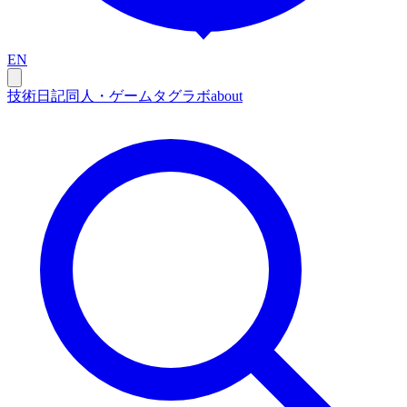
EN
技術
日記
同人・ゲーム
タグ
ラボ
about