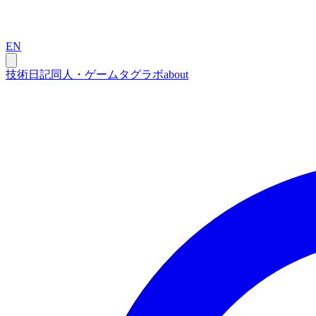
EN
技術
日記
同人・ゲーム
タグ
ラボ
about