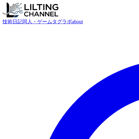
技術
日記
同人・ゲーム
タグ
ラボ
about