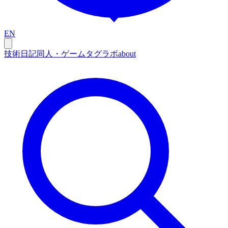
EN
技術
日記
同人・ゲーム
タグ
ラボ
about