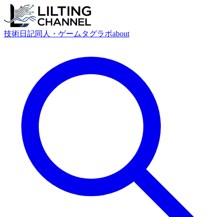
技術
日記
同人・ゲーム
タグ
ラボ
about