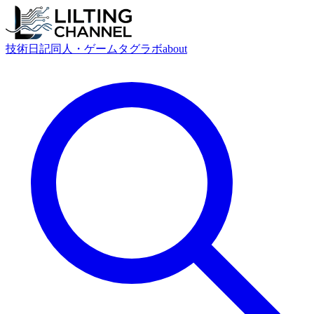
技術
日記
同人・ゲーム
タグ
ラボ
about