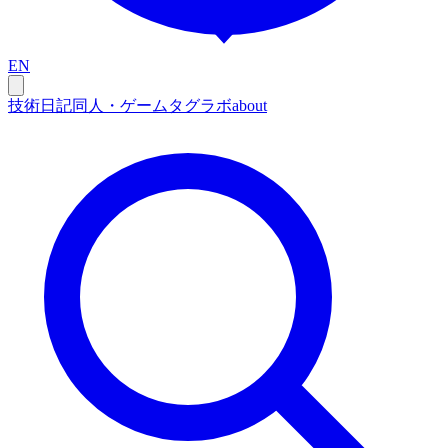
EN
技術
日記
同人・ゲーム
タグ
ラボ
about