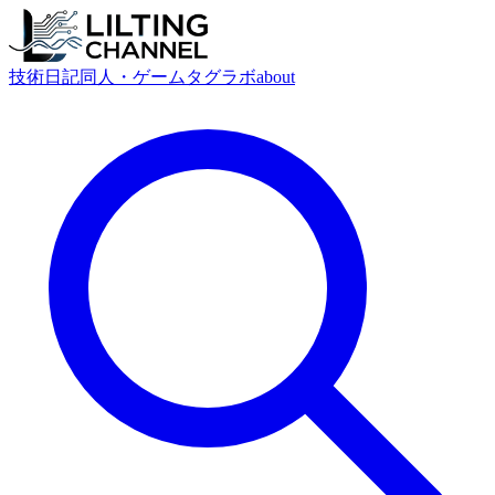
技術
日記
同人・ゲーム
タグ
ラボ
about