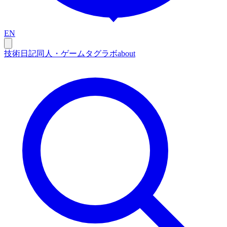
EN
技術
日記
同人・ゲーム
タグ
ラボ
about