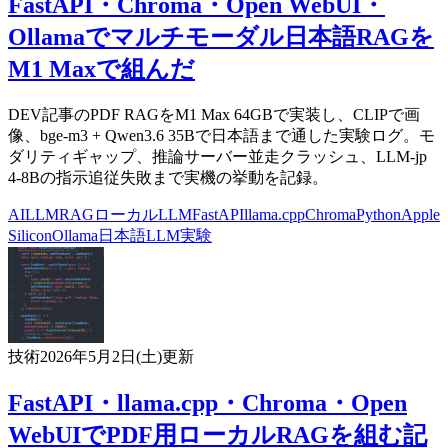
FastAPI・Chroma・Open WebUI・
Ollamaでマルチモーダル日本語RAGを
M1 Maxで組んだ
DEV記事のPDF RAGをM1 Max 64GBで実装し、CLIPで画
像、bge-m3 + Qwen3.6 35Bで日本語まで通した実験ログ。モ
ダリティギャップ、推論サーバー並走クラッシュ、LLM-jp
4-8Bの指示追従失敗まで実機の挙動を記録。
AI
LLM
RAG
ローカルLLM
FastAPI
llama.cpp
Chroma
Python
Apple
Silicon
Ollama
日本語LLM
実験
技術
2026年5月2日(土)
更新
FastAPI・llama.cpp・Chroma・Open
WebUIでPDF用ローカルRAGを組む記