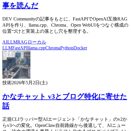
事を読んだ
DEV Communityの記事をもとに、FastAPIでOpenAI互換RAG
APIを作り、llama.cpp、Chroma、Open WebUIをつなぐ構成の
位置づけと実装上の落とし穴を整理する。
AI
LLM
RAG
ローカル
LLM
FastAPI
llama.cpp
Chroma
Python
Docker
技術
2026年5月2日(土)
かなチャット v3とブログ特化に寄せた
話
正規CLIラッパー型AIエージェント「かなチャット」のv2か
らv3への変化。OpenClaw自前路線から後退して、AIニュー