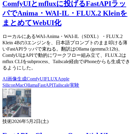
ComfyUIとmfluxに投げるFastAPIラッ
パでAnima・WAI-IL・FLUX.2 Kleinを
まとめてWebUI化
ローカルにあるWAI-Anima・WAI-IL（SDXL）・FLUX.2
Klein 4Bの3エンジンを、日本語プロンプトのまま叩ける薄
いFastAPIラッパで束ねる。翻訳はOllama (gemma3:12b)、
ComfyUIはAPIで動的にワークフロー組み立て、FLUX.2は
mflux CLIをsubprocess、Tailscale経由でiPhoneからも生成でき
るようにした。
AI
画像生成
ComfyUI
FLUX
Apple
Silicon
Mac
Ollama
FastAPI
Tailscale
実験
技術
2026年5月2日(土)