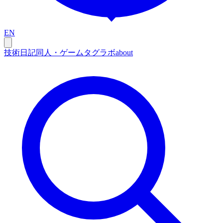
EN
技術
日記
同人・ゲーム
タグ
ラボ
about