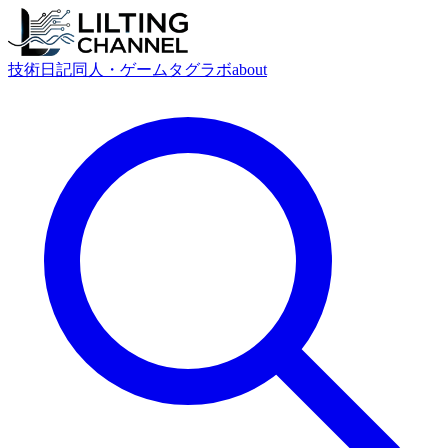
技術
日記
同人・ゲーム
タグ
ラボ
about