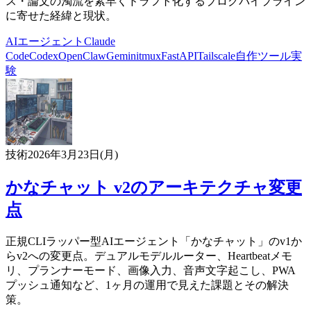
ス・論文の濁流を素早くドラフト化するブログパイプライン
に寄せた経緯と現状。
AIエージェント
Claude
Code
Codex
OpenClaw
Gemini
tmux
FastAPI
Tailscale
自作ツール
実
験
技術
2026年3月23日(月)
かなチャット v2のアーキテクチャ変更
点
正規CLIラッパー型AIエージェント「かなチャット」のv1か
らv2への変更点。デュアルモデルルーター、Heartbeatメモ
リ、プランナーモード、画像入力、音声文字起こし、PWA
プッシュ通知など、1ヶ月の運用で見えた課題とその解決
策。