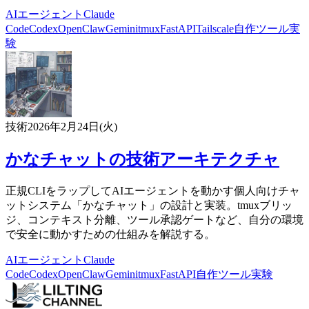
AIエージェント
Claude
Code
Codex
OpenClaw
Gemini
tmux
FastAPI
Tailscale
自作ツール
実
験
技術
2026年2月24日(火)
かなチャットの技術アーキテクチャ
正規CLIをラップしてAIエージェントを動かす個人向けチャ
ットシステム「かなチャット」の設計と実装。tmuxブリッ
ジ、コンテキスト分離、ツール承認ゲートなど、自分の環境
で安全に動かすための仕組みを解説する。
AIエージェント
Claude
Code
Codex
OpenClaw
Gemini
tmux
FastAPI
自作ツール
実験