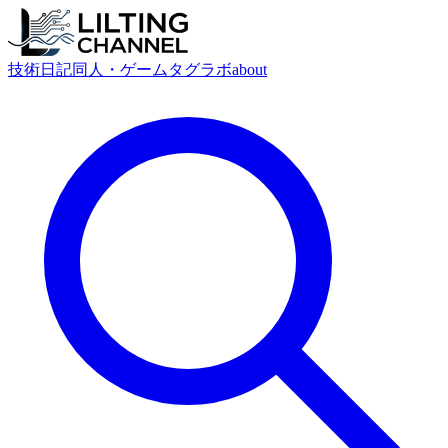
技術
日記
同人・ゲーム
タグ
ラボ
about