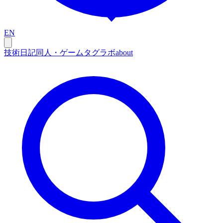
EN
技術
日記
同人・ゲーム
タグ
ラボ
about