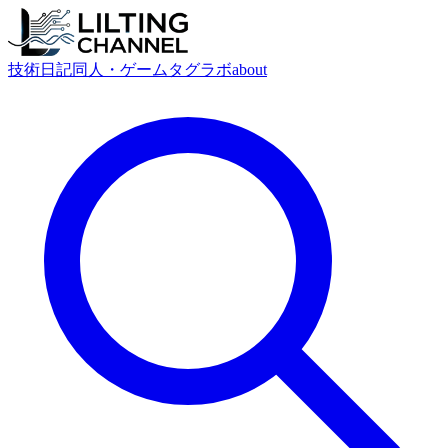
技術
日記
同人・ゲーム
タグ
ラボ
about