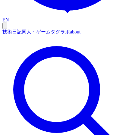
EN
技術
日記
同人・ゲーム
タグ
ラボ
about