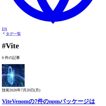
EN
タグ一覧
#Vite
6 件の記事
技術
2026年7月20日(月)
ViteVenomの7件のnpmパッケージは