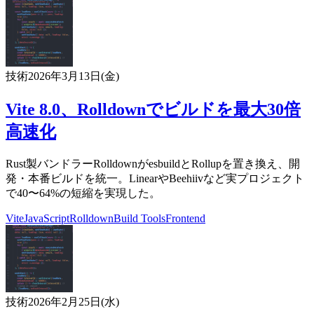
技術
2026年3月13日(金)
Vite 8.0、Rolldownでビルドを最大30倍
高速化
Rust製バンドラーRolldownがesbuildとRollupを置き換え、開
発・本番ビルドを統一。LinearやBeehiivなど実プロジェクト
で40〜64%の短縮を実現した。
Vite
JavaScript
Rolldown
Build Tools
Frontend
技術
2026年2月25日(水)