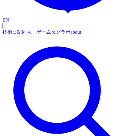
EN
技術
日記
同人・ゲーム
タグ
ラボ
about