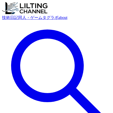
技術
日記
同人・ゲーム
タグ
ラボ
about