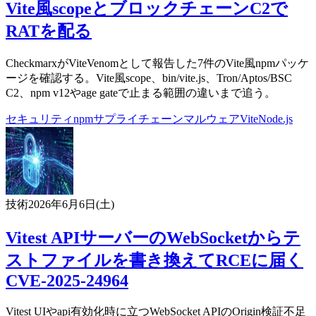
Vite風scopeとブロックチェーンC2で
RATを配る
CheckmarxがViteVenomとして報告した7件のVite風npmパッケ
ージを確認する。Vite風scope、bin/vite.js、Tron/Aptos/BSC
C2、npm v12やage gateで止まる範囲の違いまで追う。
セキュリティ
npm
サプライチェーン
マルウェア
Vite
Node.js
技術
2026年6月6日(土)
Vitest APIサーバーのWebSocketからテ
ストファイルを書き換えてRCEに届く
CVE-2025-24964
Vitest UIやapi有効化時に立つWebSocket APIのOrigin検証不足