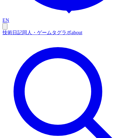
EN
技術
日記
同人・ゲーム
タグ
ラボ
about