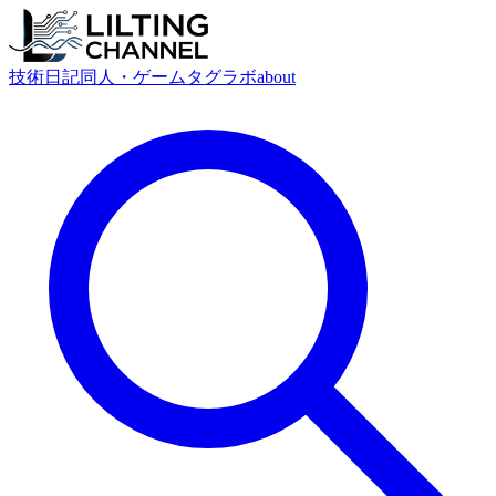
技術
日記
同人・ゲーム
タグ
ラボ
about