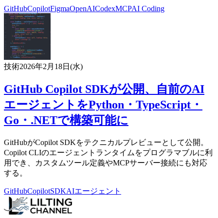
GitHub
Copilot
Figma
OpenAI
Codex
MCP
AI Coding
技術
2026年2月18日(水)
GitHub Copilot SDKが公開、自前のAI
エージェントをPython・TypeScript・
Go・.NETで構築可能に
GitHubがCopilot SDKをテクニカルプレビューとして公開。
Copilot CLIのエージェントランタイムをプログラマブルに利
用でき、カスタムツール定義やMCPサーバー接続にも対応
する。
GitHub
Copilot
SDK
AIエージェント