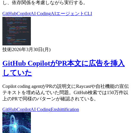
し、依存関係を考慮しながら実行する。
GitHub
Copilot
AI Coding
AIエージェント
CLI
技術
2026年3月30日(月)
GitHub CopilotがPR本文に広告を挿入
していた
Copilot coding agentがPRの説明文にRaycastや自社機能の宣伝
テキストを埋め込んでいた問題。GitHub検索では150万件以
上のPRで同様のパターンが確認されている。
GitHub
Copilot
AI Coding
Enshittification