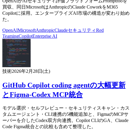
OpenAIがAIセキュリティ評価プラットフォームPromptfooを
買収、同日MicrosoftはAnthropicのClaude CoworkをM365
Copilotに採用。エンタープライズAI市場の構造が変わり始め
た。
OpenAI
Microsoft
Anthropic
Claude
セキュリティ
Red
Teaming
Copilot
Enterprise AI
技術
2026年2月28日(土)
GitHub Copilot coding agentの大幅更新
とFigma-Codex MCP統合
モデル選択・セルフレビュー・セキュリティスキャン・カス
タムエージェント・CLI連携の5機能追加と、FigmaのMCPサ
ーバーを介したCodex双方向連携。Copilot CLIのGA、Claude
Code Figma統合との比較も含めて整理した。