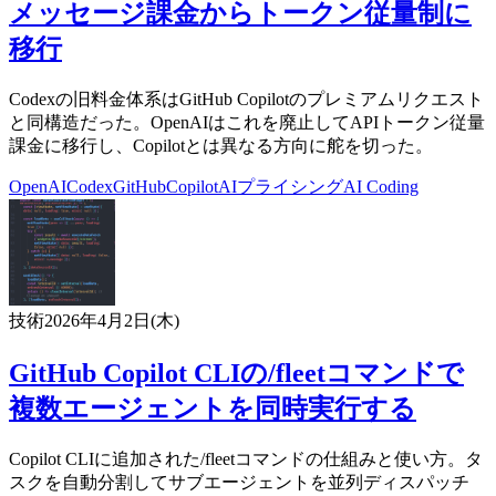
メッセージ課金からトークン従量制に
移行
Codexの旧料金体系はGitHub Copilotのプレミアムリクエスト
と同構造だった。OpenAIはこれを廃止してAPIトークン従量
課金に移行し、Copilotとは異なる方向に舵を切った。
OpenAI
Codex
GitHub
Copilot
AIプライシング
AI Coding
技術
2026年4月2日(木)
GitHub Copilot CLIの/fleetコマンドで
複数エージェントを同時実行する
Copilot CLIに追加された/fleetコマンドの仕組みと使い方。タ
スクを自動分割してサブエージェントを並列ディスパッチ