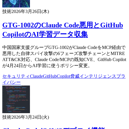
技術
2026年3月26日(木)
GTG-1002のClaude Code悪用とGitHub
CopilotのAI学習データ収集
中国国家支援グループGTG-1002がClaude CodeをMCP経由で
悪用した自律スパイ攻撃の6フェーズ攻撃チェーンとMITRE
ATT&CK対応、Claude Code/MCPの既知CVE、GitHub Copilot
が4月24日からAI学習に使うポリシー変更。
セキュリティ
Claude
GitHub
Copilot
脅威インテリジェンス
プラ
イバシー
技術
2026年3月24日(火)