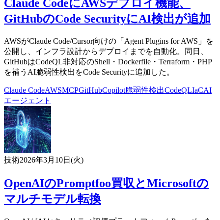
Claude CodeにAWSデプロイ機能、
GitHubのCode SecurityにAI検出が追加
AWSがClaude Code/Cursor向けの「Agent Plugins for AWS」を
公開し、インフラ設計からデプロイまでを自動化。同日、
GitHubはCodeQL非対応のShell・Dockerfile・Terraform・PHP
を補うAI脆弱性検出をCode Securityに追加した。
Claude Code
AWS
MCP
GitHub
Copilot
脆弱性検出
CodeQL
IaC
AI
エージェント
技術
2026年3月10日(火)
OpenAIのPromptfoo買収とMicrosoftの
マルチモデル転換