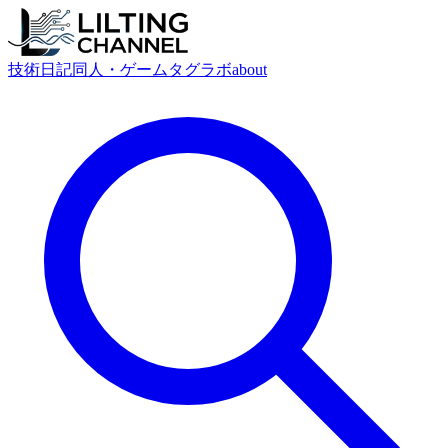
技術
日記
同人・ゲーム
タグ
ラボ
about