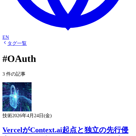
EN
タグ一覧
#OAuth
3 件の記事
技術
2026年4月24日(金)
VercelがContext.ai起点と独立の先行侵