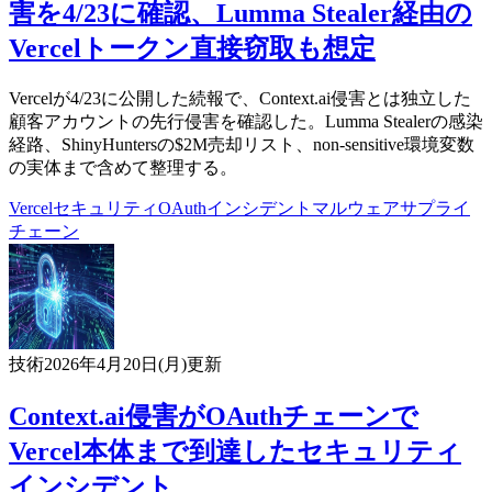
害を4/23に確認、Lumma Stealer経由の
Vercelトークン直接窃取も想定
Vercelが4/23に公開した続報で、Context.ai侵害とは独立した
顧客アカウントの先行侵害を確認した。Lumma Stealerの感染
経路、ShinyHuntersの$2M売却リスト、non-sensitive環境変数
の実体まで含めて整理する。
Vercel
セキュリティ
OAuth
インシデント
マルウェア
サプライ
チェーン
技術
2026年4月20日(月)
更新
Context.ai侵害がOAuthチェーンで
Vercel本体まで到達したセキュリティ
インシデント