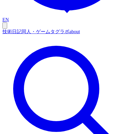
EN
技術
日記
同人・ゲーム
タグ
ラボ
about