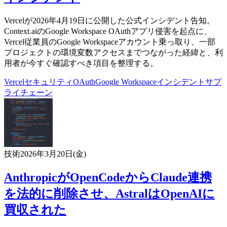
Vercelが2026年4月19日に公開した公式インシデント告知。
Context.aiのGoogle Workspace OAuthアプリ侵害を起点に、
Vercel従業員のGoogle Workspaceアカウント乗っ取り、一部
プロジェクトの環境変数アクセスまでつながった経緯と、利
用者が今すぐ確認すべき項目を整理する。
Vercel
セキュリティ
OAuth
Google Workspace
インシデント
サプ
ライチェーン
技術
2026年3月20日(金)
AnthropicがOpenCodeからClaude連携
を法的に削除させ、AstralはOpenAIに
買収された