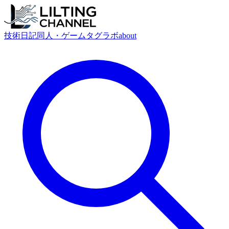
技術
日記
同人・ゲーム
タグ
ラボ
about