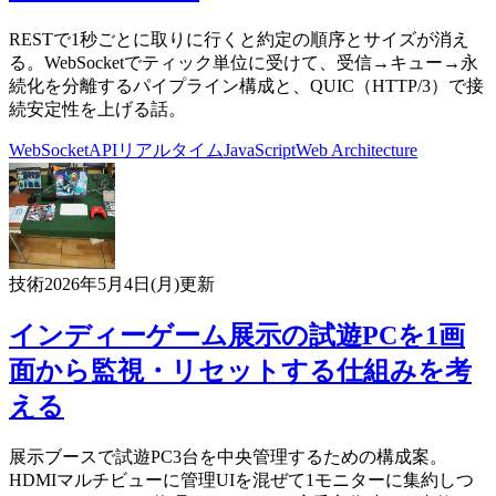
RESTで1秒ごとに取りに行くと約定の順序とサイズが消え
る。WebSocketでティック単位に受けて、受信→キュー→永
続化を分離するパイプライン構成と、QUIC（HTTP/3）で接
続安定性を上げる話。
WebSocket
API
リアルタイム
JavaScript
Web Architecture
技術
2026年5月4日(月)
更新
インディーゲーム展示の試遊PCを1画
面から監視・リセットする仕組みを考
える
展示ブースで試遊PC3台を中央管理するための構成案。
HDMIマルチビューに管理UIを混ぜて1モニターに集約しつ