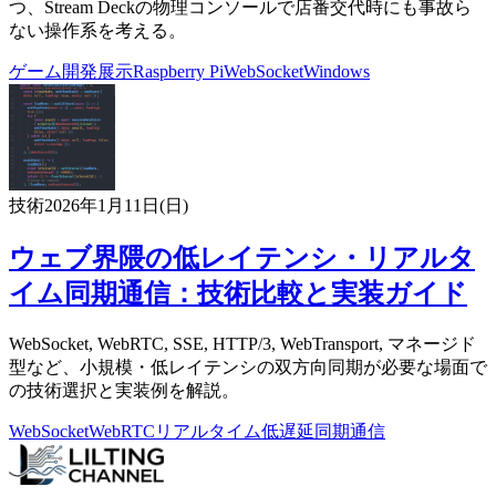
つ、Stream Deckの物理コンソールで店番交代時にも事故ら
ない操作系を考える。
ゲーム開発
展示
Raspberry Pi
WebSocket
Windows
技術
2026年1月11日(日)
ウェブ界隈の低レイテンシ・リアルタ
イム同期通信：技術比較と実装ガイド
WebSocket, WebRTC, SSE, HTTP/3, WebTransport, マネージド
型など、小規模・低レイテンシの双方向同期が必要な場面で
の技術選択と実装例を解説。
WebSocket
WebRTC
リアルタイム
低遅延
同期通信