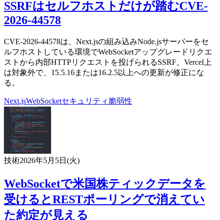
SSRFはセルフホストだけが踏むCVE-
2026-44578
CVE-2026-44578は、Next.jsの組み込みNode.jsサーバーをセ
ルフホストしている環境でWebSocketアップグレードリクエ
ストから内部HTTPリクエストを投げられるSSRF。Vercel上
は対象外で、15.5.16または16.2.5以上への更新が修正にな
る。
Next.js
WebSocket
セキュリティ
脆弱性
技術
2026年5月5日(火)
WebSocketで米国株ティックデータを
受けるとRESTポーリングで消えてい
た約定が見える