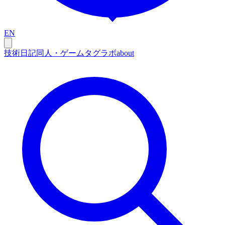
EN
技術
日記
同人・ゲーム
タグ
ラボ
about