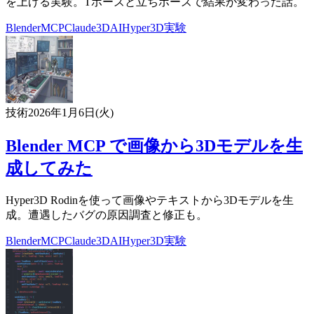
を上げる実験。Tポーズと立ちポーズで結果が変わった話。
Blender
MCP
Claude
3D
AI
Hyper3D
実験
技術
2026年1月6日(火)
Blender MCP で画像から3Dモデルを生
成してみた
Hyper3D Rodinを使って画像やテキストから3Dモデルを生
成。遭遇したバグの原因調査と修正も。
Blender
MCP
Claude
3D
AI
Hyper3D
実験