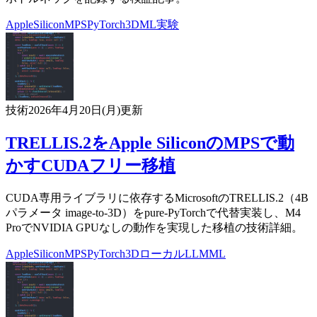
AppleSilicon
MPS
PyTorch
3D
ML
実験
技術
2026年4月20日(月)
更新
TRELLIS.2をApple SiliconのMPSで動
かすCUDAフリー移植
CUDA専用ライブラリに依存するMicrosoftのTRELLIS.2（4B
パラメータ image-to-3D）をpure-PyTorchで代替実装し、M4
ProでNVIDIA GPUなしの動作を実現した移植の技術詳細。
AppleSilicon
MPS
PyTorch
3D
ローカルLLM
ML