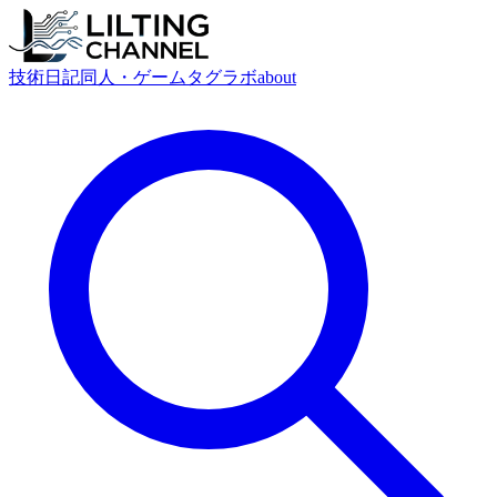
技術
日記
同人・ゲーム
タグ
ラボ
about