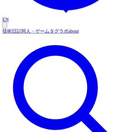
EN
技術
日記
同人・ゲーム
タグ
ラボ
about