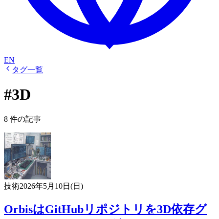
EN
タグ一覧
#3D
8 件の記事
技術
2026年5月10日(日)
OrbisはGitHubリポジトリを3D依存グ