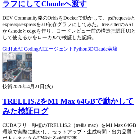
ラフにしてClaudeへ渡す
DEV Community発のOrbisをDockerで動かして、psf/requestsと
expressjs/expressを3D依存グラフにしてみた。tree-sitterのAST
からnodeとedgeを作り、コードレビュー前の構造把握用UIと
して使えるかをローカルで検証した記録。
GitHub
AI Coding
AIエージェント
Python
3D
Claude
実験
技術
2026年4月21日(火)
TRELLIS.2をM1 Max 64GBで動かして
みた検証ログ
CUDAフリー移植のTRELLIS.2（trellis-mac）をM1 Max 64GB
環境で実際に動かし、セットアップ・生成時間・出力品質・
ボトルネックを記録する検証記事。