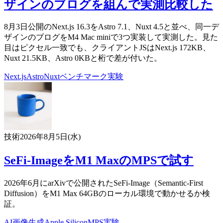
ザインのブログを組んで実測比較した
8月3日公開のNext.js 16.3をAstro 7.1、Nuxt 4.5と並べ、同一デ
ザインのブログをM4 Mac miniで3つ実装して実測した。見た
目はピクセル一致でも、クライアントJSはNext.js 172KB、
Nuxt 21.5KB、Astro 0KBと桁で差が付いた。
Next.js
Astro
Nuxt
ベンチマーク
実験
技術
2026年8月5日(水)
SeFi-ImageをM1 MaxのMPSで試す
2026年6月にarXivで公開されたSeFi-Image（Semantic-First
Diffusion）をM1 Max 64GBのローカル環境で動かせるか検
証。
AI
画像生成
Apple Silicon
MPS
実験