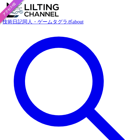
アクセス1位
おすすめ
技術
日記
同人・ゲーム
タグ
ラボ
about