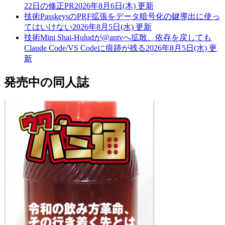
22日の修正PR
2026年8月6日(木) 更新
技術
PasskeysのPRF拡張をデータ暗号化の鍵導出に使っ
てはいけない
2026年8月5日(水) 更新
技術
Mini Shai-Huludが@antvへ拡散、依存を戻しても
Claude Code/VS Codeに痕跡が残る
2026年8月5日(水) 更
新
発売中の同人誌