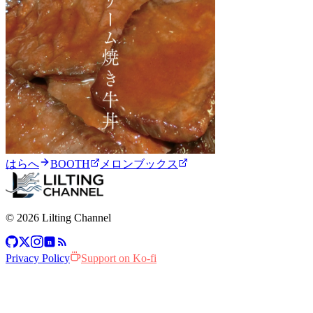
はらへ
BOOTH
メロンブックス
© 2026 Lilting Channel
n
Privacy Policy
Support on Ko-fi