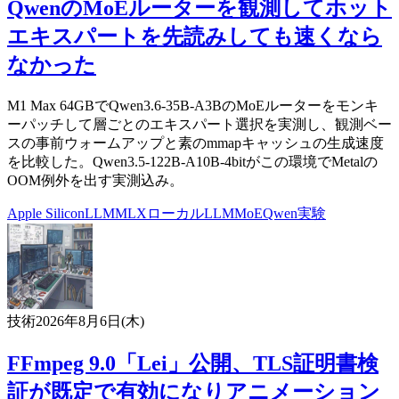
QwenのMoEルーターを観測してホット
エキスパートを先読みしても速くなら
なかった
M1 Max 64GBでQwen3.6-35B-A3BのMoEルーターをモンキ
ーパッチして層ごとのエキスパート選択を実測し、観測ベー
スの事前ウォームアップと素のmmapキャッシュの生成速度
を比較した。Qwen3.5-122B-A10B-4bitがこの環境でMetalの
OOM例外を出す実測込み。
Apple Silicon
LLM
MLX
ローカルLLM
MoE
Qwen
実験
技術
2026年8月6日(木)
FFmpeg 9.0「Lei」公開、TLS証明書検
証が既定で有効になりアニメーション