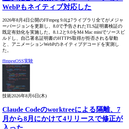
WebPもネイティブ対応した
2026年8月4日公開のFFmpeg 9.0は7ライブラリ全てがメジャ
ーバージョンを更新し、8.0で予告されたTLS証明書検証の
既定有効化を実施した。8.1.2と9.0をM4 Mac miniでソースビ
ルドし、自己署名証明書のHTTPS取得が拒否される挙動
と、アニメーションWebPのネイティブデコードを実測し
た。
ffmpeg
OSS
実験
技術
2026年8月6日(木)
Claude Codeのworktreeによる隔離、7
月から8月にかけて4リリースで修正が
入った