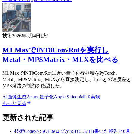
技術
2026年8月4日(火)
M1 MaxでINT8ConvRotを実行し
Metal・MPSMatrix・MLXを比べる
M1 MaxでINT8ConvRotに近い量子化行列積をPyTorch、
Metal、MPSMatrix、MLXから直接測定し、fp16との速度差と
MPS経路の制約を確認した。
AI
画像生成
Anima
量子化
Apple Silicon
MLX
実験
もっと見る
更新された記事
技術
CodexのSQLiteログがSSDに37TB書いた報告と6月