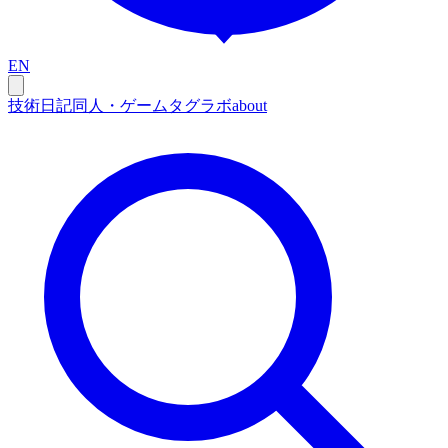
EN
技術
日記
同人・ゲーム
タグ
ラボ
about