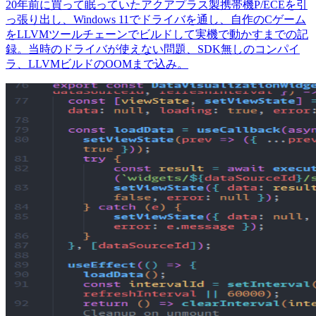
20年前に買って眠っていたアクアプラス製携帯機P/ECEを引
っ張り出し、Windows 11でドライバを通し、自作のCゲーム
をLLVMツールチェーンでビルドして実機で動かすまでの記
録。当時のドライバが使えない問題、SDK無しのコンパイ
ラ、LLVMビルドのOOMまで込み。