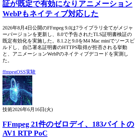
証が既定で有効になりアニメーション
WebPもネイティブ対応した
2026年8月4日公開のFFmpeg 9.0は7ライブラリ全てがメジャ
ーバージョンを更新し、8.0で予告されたTLS証明書検証の
既定有効化を実施した。8.1.2と9.0をM4 Mac miniでソースビ
ルドし、自己署名証明書のHTTPS取得が拒否される挙動
と、アニメーションWebPのネイティブデコードを実測し
た。
ffmpeg
OSS
実験
技術
2026年6月16日(火)
FFmpeg 21件のゼロデイ、183バイトの
AV1 RTP PoC