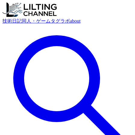
技術
日記
同人・ゲーム
タグ
ラボ
about