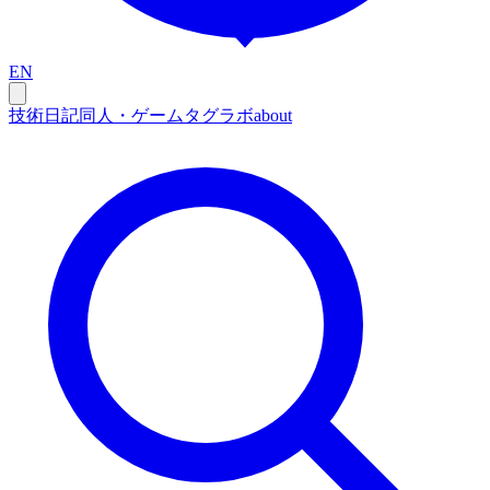
EN
技術
日記
同人・ゲーム
タグ
ラボ
about