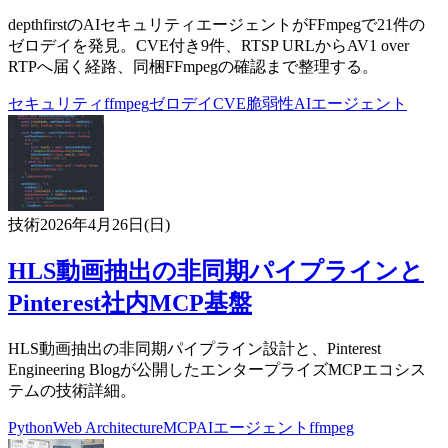
depthfirstのAIセキュリティエージェントがFFmpegで21件の
ゼロデイを発見。CVE付き9件、RTSP URLからAV1 over
RTPへ届く経路、同梱FFmpegの確認まで整理する。
セキュリティ
ffmpeg
ゼロデイ
CVE
脆弱性
AIエージェント
技術
2026年4月26日(日)
HLS動画抽出の非同期パイプラインと
Pinterest社内MCP基盤
HLS動画抽出の非同期パイプライン設計と、Pinterest
Engineering Blogが公開したエンタープライズMCPエコシス
テムの技術詳細。
Python
Web Architecture
MCP
AIエージェント
ffmpeg