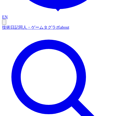
EN
技術
日記
同人・ゲーム
タグ
ラボ
about