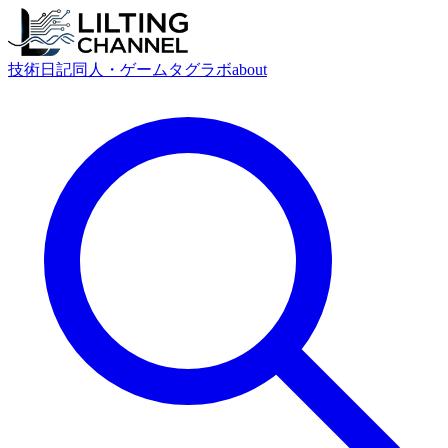
技術
日記
同人・ゲーム
タグ
ラボ
about