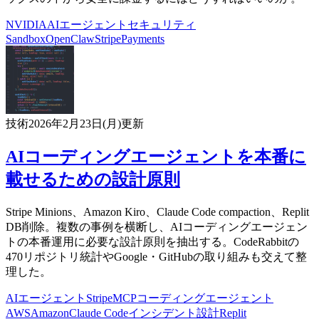
NVIDIA
AIエージェント
セキュリティ
Sandbox
OpenClaw
Stripe
Payments
技術
2026年2月23日(月)
更新
AIコーディングエージェントを本番に
載せるための設計原則
Stripe Minions、Amazon Kiro、Claude Code compaction、Replit
DB削除。複数の事例を横断し、AIコーディングエージェン
トの本番運用に必要な設計原則を抽出する。CodeRabbitの
470リポジトリ統計やGoogle・GitHubの取り組みも交えて整
理した。
AIエージェント
Stripe
MCP
コーディングエージェント
AWS
Amazon
Claude Code
インシデント
設計
Replit