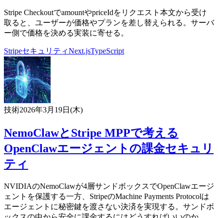
Stripe CheckoutでamountやpriceIdをリクエスト本文から受け
取ると、ユーザーが価格やプランを差し替えられる。サーバ
ー側で価格を決める実装に寄せる。
Stripe
セキュリティ
Next.js
TypeScript
技術
2026年3月19日(木)
NemoClawとStripe MPPで考える
OpenClawエージェントの課金セキュリ
ティ
NVIDIAのNemoClawが4層サンドボックスでOpenClawエージ
ェントを保護する一方、StripeのMachine Payments Protocolは
エージェントに秘密鍵を渡さない決済を実現する。サンドボ
ックスの中から安全に課金するにはどうすればいいのか。