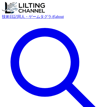
技術
日記
同人・ゲーム
タグ
ラボ
about