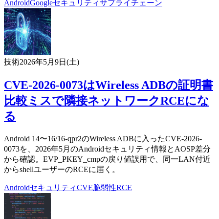
Android
Google
セキュリティ
サプライチェーン
技術
2026年5月9日(土)
CVE-2026-0073はWireless ADBの証明書
比較ミスで隣接ネットワークRCEにな
る
Android 14〜16/16-qpr2のWireless ADBに入ったCVE-2026-
0073を、2026年5月のAndroidセキュリティ情報とAOSP差分
から確認。EVP_PKEY_cmpの戻り値誤用で、同一LAN付近
からshellユーザーのRCEに届く。
Android
セキュリティ
CVE
脆弱性
RCE