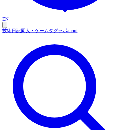
EN
技術
日記
同人・ゲーム
タグ
ラボ
about