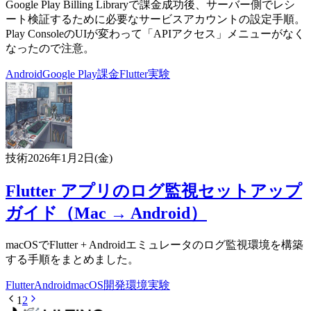
Google Play Billing Libraryで課金成功後、サーバー側でレシ
ート検証するために必要なサービスアカウントの設定手順。
Play ConsoleのUIが変わって「APIアクセス」メニューがなく
なったので注意。
Android
Google Play
課金
Flutter
実験
技術
2026年1月2日(金)
Flutter アプリのログ監視セットアップ
ガイド（Mac → Android）
macOSでFlutter + Androidエミュレータのログ監視環境を構築
する手順をまとめました。
Flutter
Android
macOS
開発環境
実験
1
2