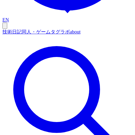
EN
技術
日記
同人・ゲーム
タグ
ラボ
about