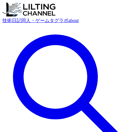
技術
日記
同人・ゲーム
タグ
ラボ
about