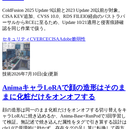
ColdFusion 2025 Update 9以前と2023 Update 20以前が対象。
CISA KEV追加、CVSS 10.0、RDS FILEIO経由のパストラバ
ーサルからRCEに至るため、Update 10/21適用と侵害痕跡確
認を同じ作業で扱う。
セキュリティ
CVE
RCE
CISA
Adobe
脆弱性
技術
2026年7月10日(金)
更新
AnimaキャラLoRAで顔の造形はそのま
まに化粧だけをオンオフする
顔の造形は同一のまま化粧だけをオンオフする切り替えをキ
ャラLoRAに焼き込めるか、Anima-Base+RunPodで3回学習し
て検証。無記述で焼き込んだ属性をタグで引き算する設計は
cfg1.0で原理的に効かず、存在タグの足し算に転換して両方