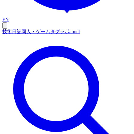
EN
技術
日記
同人・ゲーム
タグ
ラボ
about