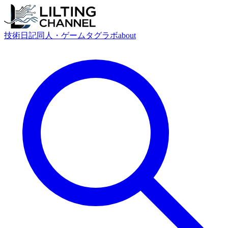
技術
日記
同人・ゲーム
タグ
ラボ
about