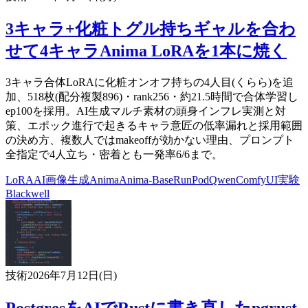
3キャラ+化粧トグル持ちギャルを合わ
せて4キャラAnima LoRAを1本に焼く
3キャラ合体LoRAに化粧オンオフ持ちの4人目(くらら)を追
加、518枚(配分複製896)・rank256・約21.5時間で合体学習し
ep100を採用。AI生成マルチ素材の頭身インフレ実測と対
策、エポック進行で起きるキャラ意匠の低率漏れと採用範囲
の決め方、複数人ではmakeoffが効かない理由、プロンプト
全指定で4人立ち・密着とも一発率6/6まで。
LoRA
AI
画像生成
Anima
Anima-Base
RunPod
Qwen
ComfyUI
実験
Blackwell
技術
2026年7月12日(日)
PostgresをAIでRustに書き直したpgrust