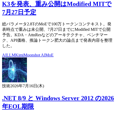
K3を発表、重み公開はModified MITで
7月27日予定
総パラメータ2.8TのMoEで100万トークンコンテキスト。発
表時点で重みは未公開、7月27日までにModified MITで公開
予告。KDA・AttnResなどのアーキテクチャ、ベンチマー
ク、API価格、推論トークン肥大の論点まで発表内容を整理
した。
AI
LLM
Kimi
Moonshot AI
MoE
技術
2026年7月16日(木)
.NET 8/9 と Windows Server 2012 の2026
年EOL期限