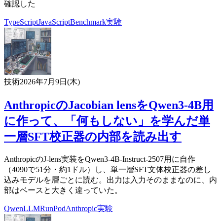
確認した
TypeScript
JavaScript
Benchmark
実験
技術
2026年7月9日(木)
AnthropicのJacobian lensをQwen3-4B用
に作って、「何もしない」を学んだ単
一層SFT校正器の内部を読み出す
AnthropicのJ-lens実装をQwen3-4B-Instruct-2507用に自作
（4090で51分・約1ドル）し、単一層SFT文体校正器の差し
込みモデルを層ごとに読む。出力は入力そのままなのに、内
部はベースと大きく違っていた。
Qwen
LLM
RunPod
Anthropic
実験