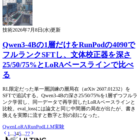
技術
2026年7月8日(水)
更新
Qwen3-4Bの1層だけをRunPodの4090で
フルランクSFTし、文体校正器を深さ
25/50/75%とLoRAベースラインで比べ
る
RL限定だった単一層訓練の層局在（arXiv 2607.01232）を
SFTで追試する。Qwen3-4Bの深さ25/50/75%を1層ずつフルラ
ンク学習し、同一データで再学習したLoRAベースラインと
比較。eval_lossには論文と同じ中間層の局在が出たが、書き
換えを実際に流すと数字と別の顔になった。
Qwen
LoRA
RunPod
LLM
実験
1
...
3
4
5
...
77