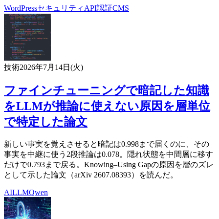
WordPress
セキュリティ
API
認証
CMS
技術
2026年7月14日(火)
ファインチューニングで暗記した知識
をLLMが推論に使えない原因を層単位
で特定した論文
新しい事実を覚えさせると暗記は0.998まで届くのに、その
事実を中継に使う2段推論は0.078。隠れ状態を中間層に移す
だけで0.793まで戻る。Knowing–Using Gapの原因を層のズレ
として示した論文（arXiv 2607.08393）を読んだ。
AI
LLM
Qwen