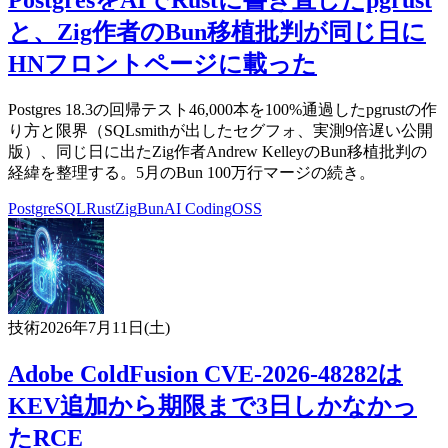
と、Zig作者のBun移植批判が同じ日に
HNフロントページに載った
Postgres 18.3の回帰テスト46,000本を100%通過したpgrustの作
り方と限界（SQLsmithが出したセグフォ、実測9倍遅い公開
版）、同じ日に出たZig作者Andrew KelleyのBun移植批判の
経緯を整理する。5月のBun 100万行マージの続き。
PostgreSQL
Rust
Zig
Bun
AI Coding
OSS
技術
2026年7月11日(土)
Adobe ColdFusion CVE-2026-48282は
KEV追加から期限まで3日しかなかっ
たRCE