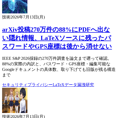
技術
2026年7月13日(月)
arXiv投稿270万件の88%にPDFへ出な
い隠れ情報、LaTeXソースに残ったパ
スワードやGPS座標は後から消せない
IEEE S&P 2026採録の270万件調査を論文まで遡って確認。
88%の実際の内訳と、パスワード・GPS座標・編集可能な
Googleドキュメントの具体数、取り下げても旧版が残る構造
まで
セキュリティ
プライバシー
LaTeX
データ漏洩
研究
技術
2026年7月13日(月)