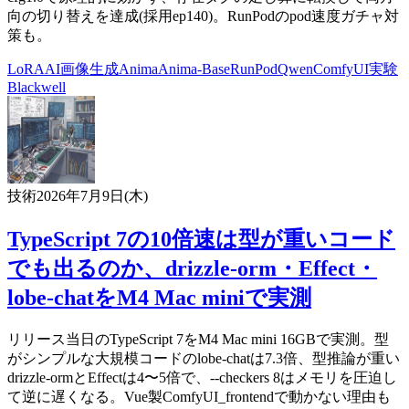
向の切り替えを達成(採用ep140)。RunPodのpod速度ガチャ対
策も。
LoRA
AI
画像生成
Anima
Anima-Base
RunPod
Qwen
ComfyUI
実験
Blackwell
技術
2026年7月9日(木)
TypeScript 7の10倍速は型が重いコード
でも出るのか、drizzle-orm・Effect・
lobe-chatをM4 Mac miniで実測
リリース当日のTypeScript 7をM4 Mac mini 16GBで実測。型
がシンプルな大規模コードのlobe-chatは7.3倍、型推論が重い
drizzle-ormとEffectは4〜5倍で、--checkers 8はメモリを圧迫し
て逆に遅くなる。Vue製ComfyUI_frontendで動かない理由も