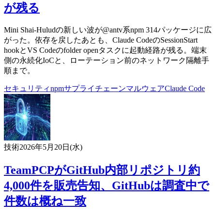
が残る
Mini Shai-Huludの新しい波が@antv系npm 314パッケージに広
がった。依存を戻したあとも、Claude CodeのSessionStart
hookとVS Codeのfolder openタスクに起動経路が残る。端末
側の永続化IoCと、ローテーション前のネットワーク隔離手
順まで。
セキュリティ
npm
サプライチェーン
マルウェア
Claude Code
技術
2026年5月20日(水)
TeamPCPがGitHub内部リポジトリ約
4,000件を販売告知、GitHubは調査中で
件数は概ね一致