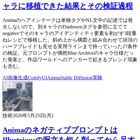
ャラに移植できた結果とその検証過程
Animaのヘアインテークは単独タグやNL文中の記述では発
火しないので、別キャラのDanbooruタグを参照に立てて
negativeでそのキャラのアイデンティティ要素を剥がす3段重
ねレシピで移植した。斜め上から構図と組み合わせて頭頂の
ハーフブレイドも見せる実用ラインまで持っていった27条件
の検証。元プロンプトが偶然Blue Archiveのキャラ仕様だっ
た発覚と、作品ワールドへのアンカーで起きるブレンド現象
も含む。
AI
画像生成
ComfyUI
Anima
Stable Diffusion
実験
技術
2026年5月25日(月)
Animaのネガティブプロンプトは