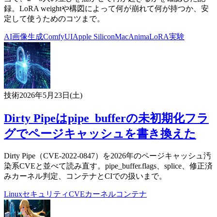
録。LoRA weightや構図によって何が崩れて何が持つか、安
定して使うためのコツまで。
AI
画像生成
ComfyUI
Apple Silicon
Mac
Anima
LoRA
実験
技術
2026年5月23日(土)
Dirty Pipeはpipe_bufferの未初期化フラ
グでページキャッシュを書き換えた
Dirty Pipe（CVE-2022-0847）を2026年のページキャッシュ汚
染系CVEと並べて読み直す。pipe_buffer.flags、splice、修正済
みカーネル判定、コンテナとCIでの扱いまで。
Linux
セキュリティ
CVE
カーネル
コンテナ