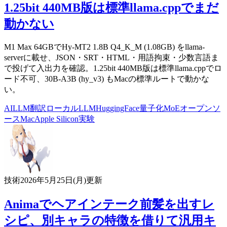
1.25bit 440MB版は標準llama.cppでまだ
動かない
M1 Max 64GBでHy-MT2 1.8B Q4_K_M (1.08GB) をllama-
serverに載せ、JSON・SRT・HTML・用語拘束・少数言語ま
で投げて入出力を確認。1.25bit 440MB版は標準llama.cppでロ
ード不可、30B-A3B (hy_v3) もMacの標準ルートで動かな
い。
AI
LLM
翻訳
ローカルLLM
HuggingFace
量子化
MoE
オープンソ
ース
Mac
Apple Silicon
実験
技術
2026年5月25日(月)
更新
Animaでヘアインテーク前髪を出すレ
シピ、別キャラの特徴を借りて汎用キ