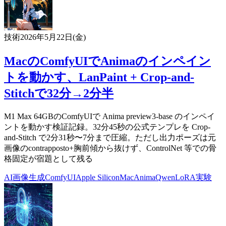
技術
2026年5月22日(金)
MacのComfyUIでAnimaのインペイン
トを動かす、LanPaint + Crop-and-
Stitchで32分→2分半
M1 Max 64GBのComfyUIで Anima preview3-base のインペイ
ントを動かす検証記録。32分45秒の公式テンプレを Crop-
and-Stitch で2分31秒〜7分まで圧縮。ただし出力ポーズは元
画像のcontrapposto+胸前傾から抜けず、ControlNet 等での骨
格固定が宿題として残る
AI
画像生成
ComfyUI
Apple Silicon
Mac
Anima
Qwen
LoRA
実験