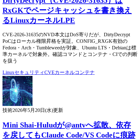
DirtyDecrypt（CVE-2026-31635）は
RxGKでページキャッシュを書き換え
るLinuxカーネルLPE
CVE-2026-31635のNVD本文はDoS寄りだが、DirtyDecrypt
PoCはローカル権限昇格を実証。CONFIG_RXGK有効の
Fedora・Arch・Tumbleweedが対象、Ubuntu LTS・Debianは標
準カーネルで対象外。確認コマンドとコンテナ・CIでの判断
を扱う
Linux
セキュリティ
CVE
カーネル
コンテナ
技術
2026年5月20日(水)
更新
Mini Shai-Huludが@antvへ拡散、依存
を戻してもClaude Code/VS Codeに痕跡