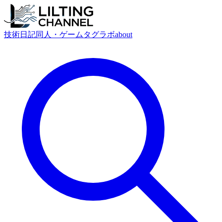
技術
日記
同人・ゲーム
タグ
ラボ
about