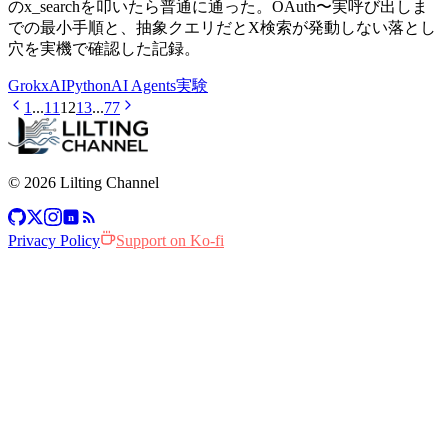
のx_searchを叩いたら普通に通った。OAuth〜実呼び出しま
での最小手順と、抽象クエリだとX検索が発動しない落とし
穴を実機で確認した記録。
Grok
xAI
Python
AI Agents
実験
1
...
11
12
13
...
77
© 2026 Lilting Channel
n
Privacy Policy
Support on Ko-fi