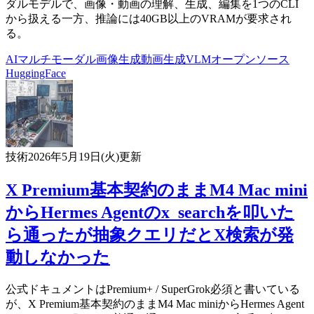
ダルモデルで、画像・動画の理解、生成、編集を1つのCLI
から扱える一方、推論には40GB以上のVRAMが要求され
る。
AI
マルチモーダル
画像生成
動画生成
VLM
オープンソース
HuggingFace
技術
2026年5月19日(火)
更新
X Premium基本契約のままM4 Mac mini
からHermes Agentのx_searchを叩いた
ら通ったが抽象クエリだとX検索が発
動しなかった
公式ドキュメントはPremium+ / SuperGrok必須と書いている
が、X Premium基本契約のままM4 Mac miniからHermes Agent