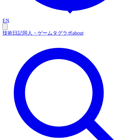
EN
技術
日記
同人・ゲーム
タグ
ラボ
about