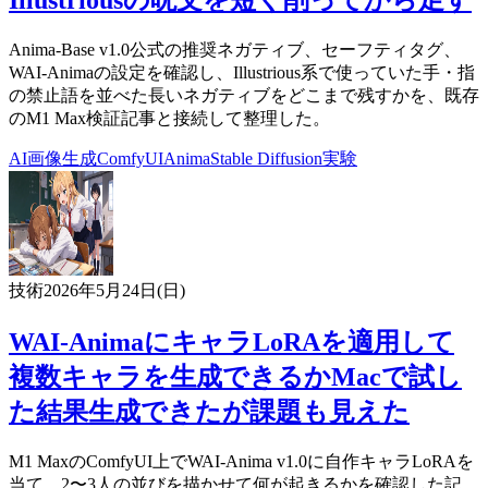
Illustriousの呪文を短く削ってから足す
Anima-Base v1.0公式の推奨ネガティブ、セーフティタグ、
WAI-Animaの設定を確認し、Illustrious系で使っていた手・指
の禁止語を並べた長いネガティブをどこまで残すかを、既存
のM1 Max検証記事と接続して整理した。
AI
画像生成
ComfyUI
Anima
Stable Diffusion
実験
技術
2026年5月24日(日)
WAI-AnimaにキャラLoRAを適用して
複数キャラを生成できるかMacで試し
た結果生成できたが課題も見えた
M1 MaxのComfyUI上でWAI-Anima v1.0に自作キャラLoRAを
当て、2〜3人の並びを描かせて何が起きるかを確認した記