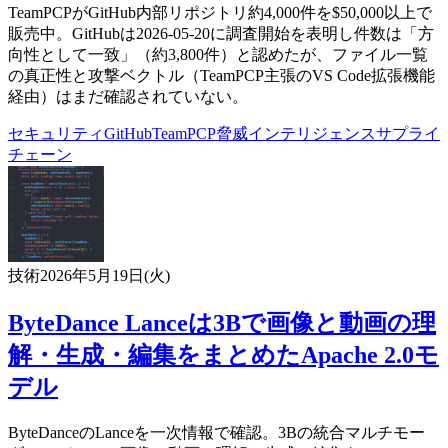
TeamPCPがGitHub内部リポジトリ約4,000件を$50,000以上で
販売中。GitHubは2026-05-20に調査開始を表明し件数は「方
向性として一致」（約3,800件）と認めたが、ファイル一覧
の真正性と攻撃ベクトル（TeamPCP主張のVS Code拡張機能
経由）はまだ確認されていない。
セキュリティ
GitHub
TeamPCP
脅威インテリジェンス
サプライ
チェーン
技術
2026年5月19日(火)
ByteDance Lanceは3Bで画像と動画の理
解・生成・編集をまとめたApache 2.0モ
デル
ByteDanceのLanceを一次情報で確認。3Bの統合マルチモー