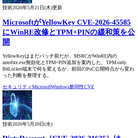
技術
2026年5月21日(木)
更新
MicrosoftがYellowKey CVE-2026-45585
にWinRE改修とTPM+PINの緩和策を公
開
YellowKeyはまだパッチ前だが、MSRCがWinRE内の
autofstx.exe無効化とTPM+PIN追加を案内した。TPM-only
BitLocker端末で何を変えるか、前回のPoC公開時点から変わ
った判断を整理する。
セキュリティ
Microsoft
Windows
脆弱性
CVE
技術
2026年5月20日(水)